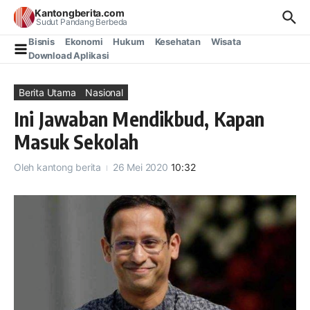
Lewati ke konten
Kantongberita.com
Sudut Pandang Berbeda
Bisnis
Ekonomi
Hukum
Kesehatan
Wisata
Download Aplikasi
Berita Utama
Nasional
Ini Jawaban Mendikbud, Kapan
Masuk Sekolah
Oleh
kantong berita
26 Mei 2020
10:32