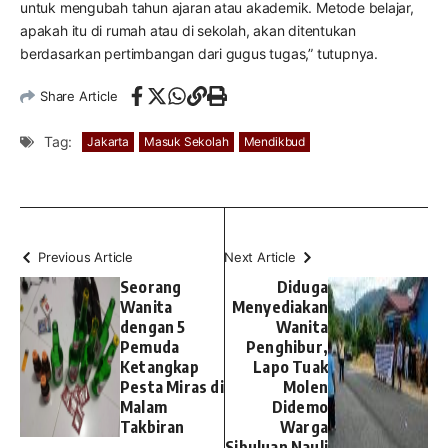
untuk mengubah tahun ajaran atau akademik. Metode belajar,
apakah itu di rumah atau di sekolah, akan ditentukan
berdasarkan pertimbangan dari gugus tugas,” tutupnya.
Share Article
Tag:
Jakarta
Masuk Sekolah
Mendikbud
Previous Article
Next Article
Seorang
Diduga
Wanita
Menyediakan
dengan 5
Wanita
Pemuda
Penghibur,
Ketangkap
Lapo Tuak
Pesta Miras di
Molen
Malam
Didemo
Takbiran
Warga
Sibuluan Nauli