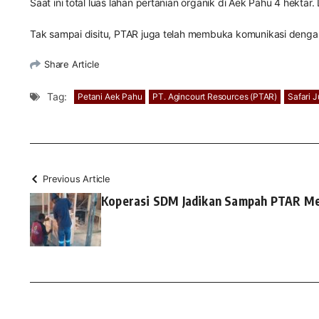
Saat ini total luas lahan pertanian organik di Aek Pahu 4 hekt
Tak sampai disitu, PTAR juga telah membuka komunikasi dengan
Share Article
Tag:
Petani Aek Pahu
PT. Agincourt Resources (PTAR)
Safari J
Previous Article
Koperasi SDM Jadikan Sampah PTAR Me