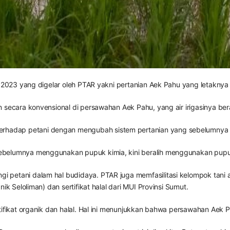
k 2023 yang digelar oleh PTAR yakni pertanian Aek Pahu yang letaknya s
 secara konvensional di persawahan Aek Pahu, yang air irigasinya ber
adap petani dengan mengubah sistem pertanian yang sebelumnya ko
ebelumnya menggunakan pupuk kimia, kini beralih menggunakan pupuk
 petani dalam hal budidaya. PTAR juga memfasilitasi kelompok tani
k Seloliman) dan sertifikat halal dari MUI Provinsi Sumut.
tifikat organik dan halal. Hal ini menunjukkan bahwa persawahan Aek 