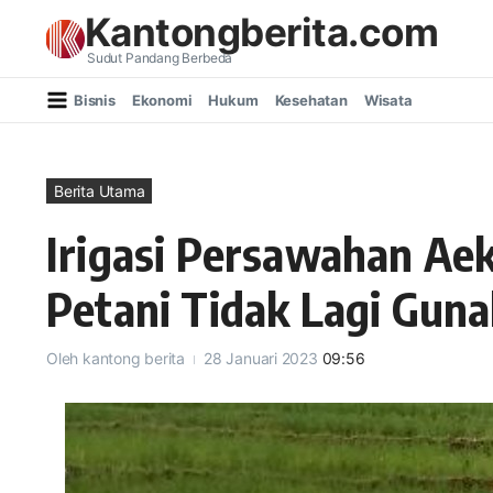
Lewati ke konten
Kantongberita.com
Sudut Pandang Berbeda
Bisnis
Ekonomi
Hukum
Kesehatan
Wisata
Berita Utama
Irigasi Persawahan Ae
Petani Tidak Lagi Gun
Oleh
kantong berita
28 Januari 2023
09:56