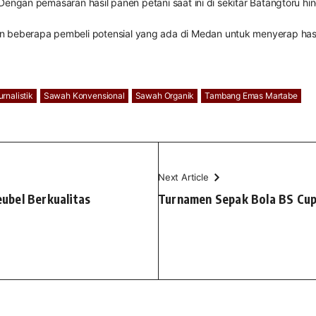
ar. Dengan pemasaran hasil panen petani saat ini di sekitar Batangto
 beberapa pembeli potensial yang ada di Medan untuk menyerap hasil
urnalistik
Sawah Konvensional
Sawah Organik
Tambang Emas Martabe
Next Article
ubel Berkualitas
Turnamen Sepak Bola BS Cup 