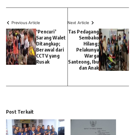
Previous Article
Next Article
‘Pencuri’
Tas Pedagang
Sarang Walet
Sembako
Ditangkap;
Hilang;
Berawal dari
Pelakunya
CCTV yang
Warga
Rusak
Santeong, Ibu
dan Anak
Post Terkait