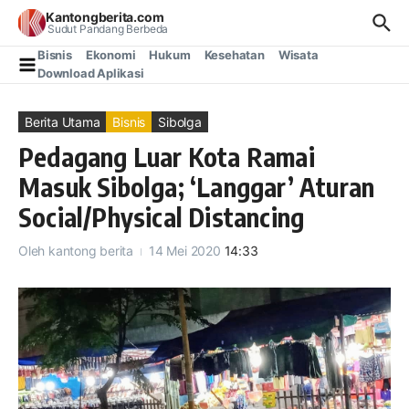
Lewati ke konten
Kantongberita.com
Sudut Pandang Berbeda
Bisnis
Ekonomi
Hukum
Kesehatan
Wisata
Download Aplikasi
Berita Utama
Bisnis
Sibolga
Pedagang Luar Kota Ramai
Masuk Sibolga; ‘Langgar’ Aturan
Social/Physical Distancing
Oleh
kantong berita
14 Mei 2020
14:33