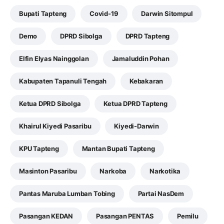
Bupati Tapteng
Covid-19
Darwin Sitompul
Demo
DPRD Sibolga
DPRD Tapteng
Elfin Elyas Nainggolan
Jamaluddin Pohan
Kabupaten Tapanuli Tengah
Kebakaran
Ketua DPRD Sibolga
Ketua DPRD Tapteng
Khairul Kiyedi Pasaribu
Kiyedi-Darwin
KPU Tapteng
Mantan Bupati Tapteng
Masinton Pasaribu
Narkoba
Narkotika
Pantas Maruba Lumban Tobing
Partai NasDem
Pasangan KEDAN
Pasangan PENTAS
Pemilu