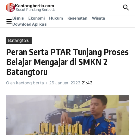
Lewati ke konten
Kantongberita.com
Sudut Pandang Berbeda
Bisnis
Ekonomi
Hukum
Kesehatan
Wisata
Download Aplikasi
Batangtoru
Peran Serta PTAR Tunjang Proses
Belajar Mengajar di SMKN 2
Batangtoru
Oleh
kantong berita
26 Januari 2023
21:43