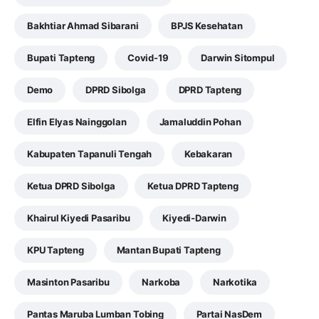
Bakhtiar Ahmad Sibarani
BPJS Kesehatan
Bupati Tapteng
Covid-19
Darwin Sitompul
Demo
DPRD Sibolga
DPRD Tapteng
Elfin Elyas Nainggolan
Jamaluddin Pohan
Kabupaten Tapanuli Tengah
Kebakaran
Ketua DPRD Sibolga
Ketua DPRD Tapteng
Khairul Kiyedi Pasaribu
Kiyedi-Darwin
KPU Tapteng
Mantan Bupati Tapteng
Masinton Pasaribu
Narkoba
Narkotika
Pantas Maruba Lumban Tobing
Partai NasDem