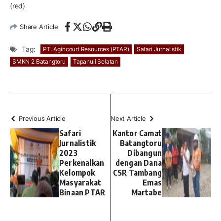
(red)
Share Article
Tag:
PT. Agincourt Resources (PTAR)
Safari Jurnalistik
SMKN 2 Batangtoru
Tapanuli Selatan
Previous Article
Next Article
Safari
Kantor Camat
Jurnalistik
Batangtoru
2023
Dibangun
Perkenalkan
dengan Dana
Kelompok
CSR Tambang
Masyarakat
Emas
Binaan PTAR
Martabe