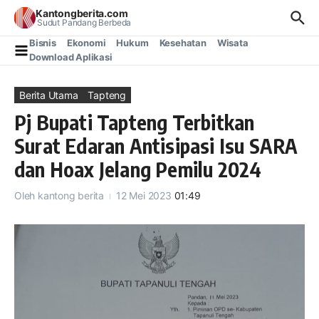
Lewati ke konten
Kantongberita.com
Sudut Pandang Berbeda
Bisnis
Ekonomi
Hukum
Kesehatan
Wisata
Download Aplikasi
Berita Utama
Tapteng
Pj Bupati Tapteng Terbitkan
Surat Edaran Antisipasi Isu SARA
dan Hoax Jelang Pemilu 2024
Oleh
kantong berita
12 Mei 2023
01:49