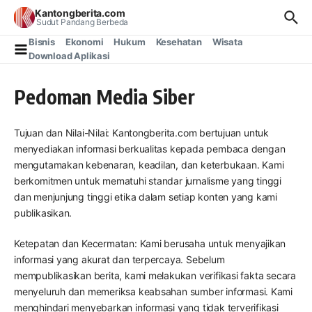
Lewati ke konten
Kantongberita.com
Sudut Pandang Berbeda
Bisnis
Ekonomi
Hukum
Kesehatan
Wisata
Download Aplikasi
Pedoman Media Siber
Tujuan dan Nilai-Nilai: Kantongberita.com bertujuan untuk
menyediakan informasi berkualitas kepada pembaca dengan
mengutamakan kebenaran, keadilan, dan keterbukaan. Kami
berkomitmen untuk mematuhi standar jurnalisme yang tinggi
dan menjunjung tinggi etika dalam setiap konten yang kami
publikasikan.
Ketepatan dan Kecermatan: Kami berusaha untuk menyajikan
informasi yang akurat dan terpercaya. Sebelum
mempublikasikan berita, kami melakukan verifikasi fakta secara
menyeluruh dan memeriksa keabsahan sumber informasi. Kami
menghindari menyebarkan informasi yang tidak terverifikasi