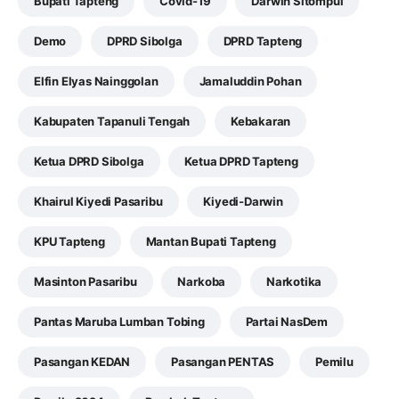
Bupati Tapteng
Covid-19
Darwin Sitompul
Demo
DPRD Sibolga
DPRD Tapteng
Elfin Elyas Nainggolan
Jamaluddin Pohan
Kabupaten Tapanuli Tengah
Kebakaran
Ketua DPRD Sibolga
Ketua DPRD Tapteng
Khairul Kiyedi Pasaribu
Kiyedi-Darwin
KPU Tapteng
Mantan Bupati Tapteng
Masinton Pasaribu
Narkoba
Narkotika
Pantas Maruba Lumban Tobing
Partai NasDem
Pasangan KEDAN
Pasangan PENTAS
Pemilu