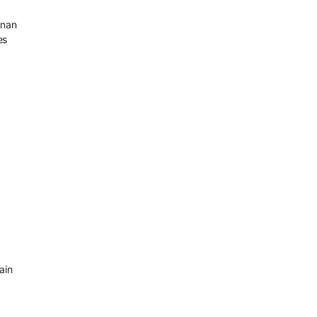
anan
es
ain