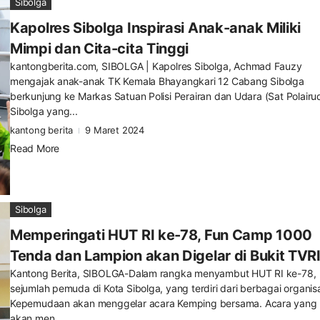
Sibolga
Kapolres Sibolga Inspirasi Anak-anak Miliki
Mimpi dan Cita-cita Tinggi
kantongberita.com, SIBOLGA | Kapolres Sibolga, Achmad Fauzy
mengajak anak-anak TK Kemala Bhayangkari 12 Cabang Sibolga
berkunjung ke Markas Satuan Polisi Perairan dan Udara (Sat Polairu
Sibolga yang...
kantong berita
9 Maret 2024
Read More
Sibolga
Memperingati HUT RI ke-78, Fun Camp 1000
Tenda dan Lampion akan Digelar di Bukit TVR
Kantong Berita, SIBOLGA-Dalam rangka menyambut HUT RI ke-78,
sejumlah pemuda di Kota Sibolga, yang terdiri dari berbagai organis
Kepemudaan akan menggelar acara Kemping bersama. Acara yang
akan men...