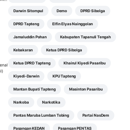
Darwin Sitompul
Demo
DPRD Sibolga
DPRD Tapteng
Elfin Elyas Nainggolan
Jamaluddin Pohan
Kabupaten Tapanuli Tengah
Kebakaran
Ketua DPRD Sibolga
Ketua DPRD Tapteng
Khairul Kiyedi Pasaribu
enal
I)
Kiyedi-Darwin
KPU Tapteng
Mantan Bupati Tapteng
Masinton Pasaribu
Narkoba
Narkotika
Pantas Maruba Lumban Tobing
Partai NasDem
Pasangan KEDAN
Pasangan PENTAS