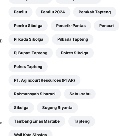
Pemilu
Pemilu 2024
Pemkab Tapteng
Pemko Sibolga
Penarik-Pantas
Pencuri
Pilkada Sibolga
Pilkada Tapteng
d)
Pj Bupati Tapteng
Polres Sibolga
Polres Tapteng
PT. Agincourt Resources (PTAR)
Rahmansyah Sibarani
Sabu-sabu
I
Sibolga
Sugeng Riyanta
Tambang Emas Martabe
Tapteng
asi
Wali Kota Sibolga