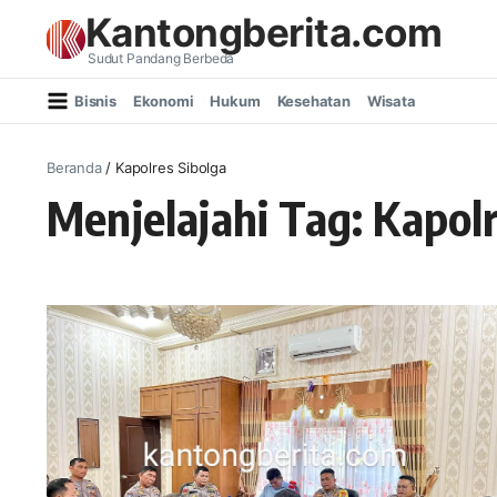
Lewati ke konten
Kantongberita.com
Sudut Pandang Berbeda
Bisnis
Ekonomi
Hukum
Kesehatan
Wisata
Beranda
/
Kapolres Sibolga
Menjelajahi Tag: Kapol