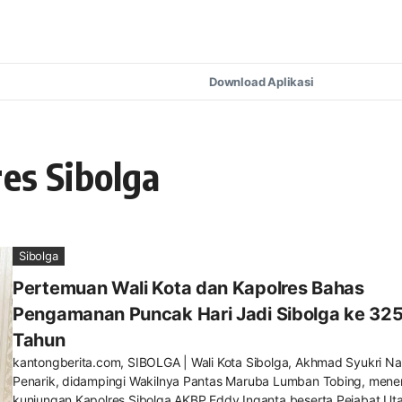
Download Aplikasi
res Sibolga
Sibolga
Pertemuan Wali Kota dan Kapolres Bahas
Pengamanan Puncak Hari Jadi Sibolga ke 32
Tahun
kantongberita.com, SIBOLGA | Wali Kota Sibolga, Akhmad Syukri Na
Penarik, didampingi Wakilnya Pantas Maruba Lumban Tobing, mene
kunjungan Kapolres Sibolga AKBP Eddy Inganta beserta Pejabat Uta