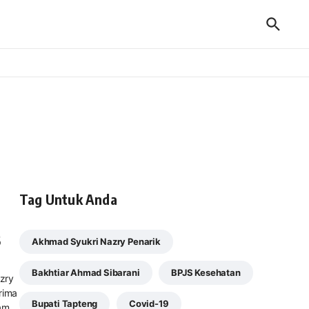
Tag Untuk Anda
5
Akhmad Syukri Nazry Penarik
Bakhtiar Ahmad Sibarani
BPJS Kesehatan
zry
rima
Bupati Tapteng
Covid-19
m...