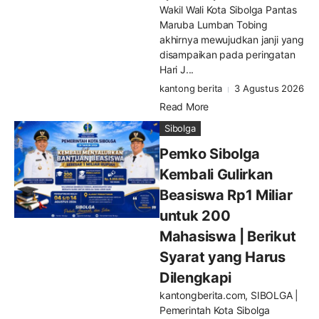
Wakil Wali Kota Sibolga Pantas
Maruba Lumban Tobing
akhirnya mewujudkan janji yang
disampaikan pada peringatan
Hari J...
kantong berita
3 Agustus 2026
Read More
Sibolga
Pemko Sibolga
Kembali Gulirkan
Beasiswa Rp1 Miliar
untuk 200
Mahasiswa | Berikut
Syarat yang Harus
Dilengkapi
kantongberita.com, SIBOLGA |
Pemerintah Kota Sibolga