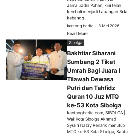
Jamaluddin Pohan, kini telah
kembali menjadi Lapangan Bola
kebangg...
kantong berita
3 Mei 2026
Read More
Sibolga
Bakhtiar Sibarani
Sumbang 2 Tiket
Umrah Bagi Juara I
Tilawah Dewasa
Putri dan Tahfidz
Quran 10 Juz MTQ
ke-53 Kota Sibolga
kantongberita.com, SIBOLGA |
Wali Kota Sibolga Akhmad
Syukri Nazry Penarik menutup
MTQ ke-53 Kota Sibolga, Sabtu