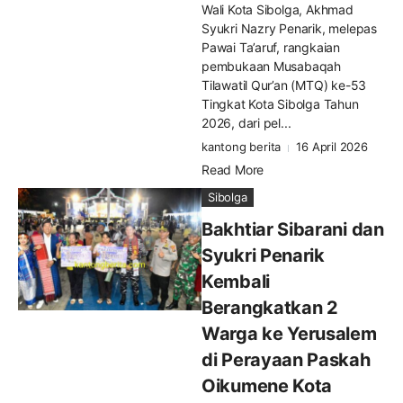
Wali Kota Sibolga, Akhmad
Syukri Nazry Penarik, melepas
Pawai Ta’aruf, rangkaian
pembukaan Musabaqah
Tilawatil Qur’an (MTQ) ke-53
Tingkat Kota Sibolga Tahun
2026, dari pel...
kantong berita
16 April 2026
Read More
Sibolga
Bakhtiar Sibarani dan
Syukri Penarik
Kembali
Berangkatkan 2
Warga ke Yerusalem
di Perayaan Paskah
Oikumene Kota