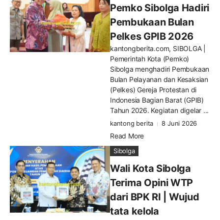
Pemko Sibolga Hadiri
Pembukaan Bulan
Pelkes GPIB 2026
kantongberita.com, SIBOLGA |
Pemerintah Kota (Pemko)
Sibolga menghadiri Pembukaan
Bulan Pelayanan dan Kesaksian
(Pelkes) Gereja Protestan di
Indonesia Bagian Barat (GPIB)
Tahun 2026. Kegiatan digelar ...
kantong berita
8 Juni 2026
Read More
Sibolga
Wali Kota Sibolga
Terima Opini WTP
dari BPK RI | Wujud
tata kelola