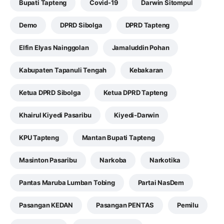
Bupati Tapteng
Covid-19
Darwin Sitompul
Demo
DPRD Sibolga
DPRD Tapteng
Elfin Elyas Nainggolan
Jamaluddin Pohan
Kabupaten Tapanuli Tengah
Kebakaran
Ketua DPRD Sibolga
Ketua DPRD Tapteng
Khairul Kiyedi Pasaribu
Kiyedi-Darwin
KPU Tapteng
Mantan Bupati Tapteng
Masinton Pasaribu
Narkoba
Narkotika
Pantas Maruba Lumban Tobing
Partai NasDem
Pasangan KEDAN
Pasangan PENTAS
Pemilu