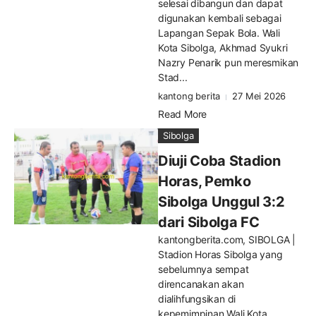
selesai dibangun dan dapat
digunakan kembali sebagai
Lapangan Sepak Bola. Wali
Kota Sibolga, Akhmad Syukri
Nazry Penarik pun meresmikan
Stad...
kantong berita
27 Mei 2026
Read More
Sibolga
Diuji Coba Stadion
Horas, Pemko
Sibolga Unggul 3:2
dari Sibolga FC
kantongberita.com, SIBOLGA |
Stadion Horas Sibolga yang
sebelumnya sempat
direncanakan akan
dialihfungsikan di
kepemimpinan Wali Kota