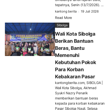
tepatnya, Senin (13/7/2026). ...
kantong berita
19 Juli 2026
Read More
Sibolga
Wali Kota Sibolga
Berikan Bantuan
Beras, Bantu
Memenuhi
Kebutuhan Pokok
Para Korban
Kebakaran Pasar
kantongberita.com, SIBOLGA |
Wali Kota Sibolga, Akhmad
Syukri Nazry Penarik
memberikan bantuan beras
kepada para korban kebakaran
Pasar Sibolga Nauli, Selasa