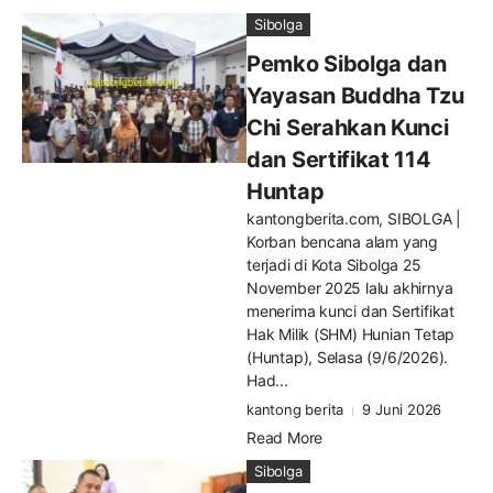
Sibolga
Pemko Sibolga dan
Yayasan Buddha Tzu
Chi Serahkan Kunci
dan Sertifikat 114
Huntap
kantongberita.com, SIBOLGA |
Korban bencana alam yang
terjadi di Kota Sibolga 25
November 2025 lalu akhirnya
menerima kunci dan Sertifikat
Hak Milik (SHM) Hunian Tetap
(Huntap), Selasa (9/6/2026).
Had...
kantong berita
9 Juni 2026
Read More
Sibolga