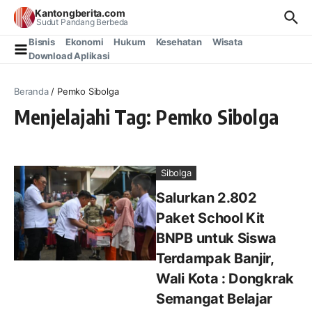
Lewati ke konten
Kantongberita.com
Sudut Pandang Berbeda
Bisnis
Ekonomi
Hukum
Kesehatan
Wisata
Download Aplikasi
Beranda
/
Pemko Sibolga
Menjelajahi Tag: Pemko Sibolga
Sibolga
Salurkan 2.802
Paket School Kit
BNPB untuk Siswa
Terdampak Banjir,
Wali Kota : Dongkrak
Semangat Belajar