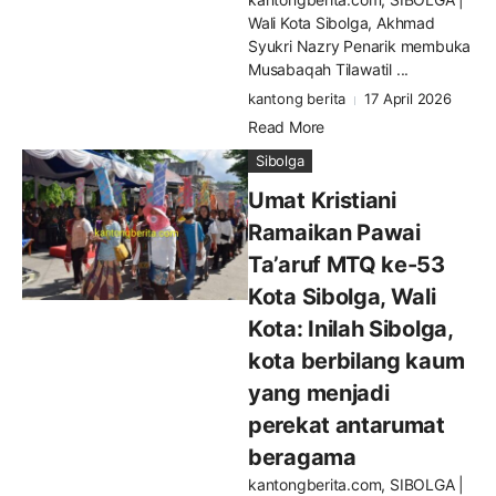
Wali Kota Sibolga, Akhmad
Syukri Nazry Penarik membuka
Musabaqah Tilawatil ...
kantong berita
17 April 2026
Read More
Sibolga
Umat Kristiani
Ramaikan Pawai
Ta’aruf MTQ ke-53
Kota Sibolga, Wali
Kota: Inilah Sibolga,
kota berbilang kaum
yang menjadi
perekat antarumat
beragama
kantongberita.com, SIBOLGA |