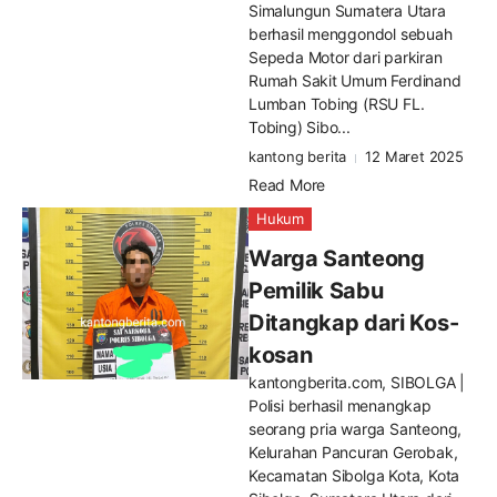
Simalungun Sumatera Utara
berhasil menggondol sebuah
Sepeda Motor dari parkiran
Rumah Sakit Umum Ferdinand
Lumban Tobing (RSU FL.
Tobing) Sibo...
kantong berita
12 Maret 2025
Read More
Hukum
Warga Santeong
Pemilik Sabu
Ditangkap dari Kos-
kosan
kantongberita.com, SIBOLGA |
Polisi berhasil menangkap
seorang pria warga Santeong,
Kelurahan Pancuran Gerobak,
Kecamatan Sibolga Kota, Kota