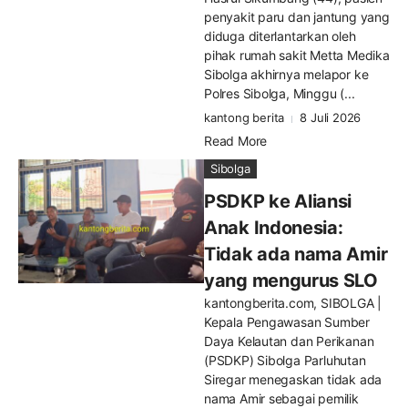
penyakit paru dan jantung yang
diduga diterlantarkan oleh
pihak rumah sakit Metta Medika
Sibolga akhirnya melapor ke
Polres Sibolga, Minggu (...
kantong berita
8 Juli 2026
Read More
Sibolga
PSDKP ke Aliansi
Anak Indonesia:
Tidak ada nama Amir
yang mengurus SLO
kantongberita.com, SIBOLGA |
Kepala Pengawasan Sumber
Daya Kelautan dan Perikanan
(PSDKP) Sibolga Parluhutan
Siregar menegaskan tidak ada
nama Amir sebagai pemilik