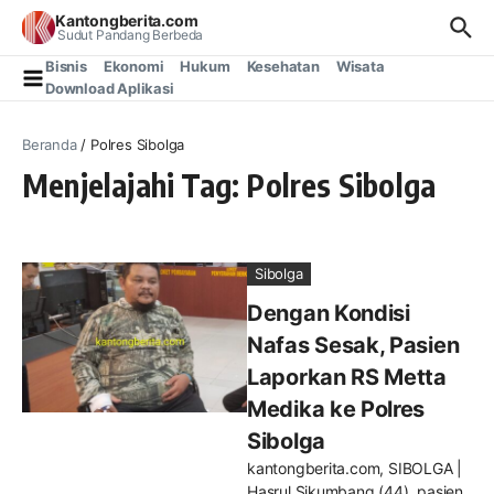
Lewati ke konten
Kantongberita.com
Sudut Pandang Berbeda
Bisnis
Ekonomi
Hukum
Kesehatan
Wisata
Download Aplikasi
Beranda
/
Polres Sibolga
Menjelajahi Tag: Polres Sibolga
Sibolga
Dengan Kondisi
Nafas Sesak, Pasien
Laporkan RS Metta
Medika ke Polres
Sibolga
kantongberita.com, SIBOLGA |
Hasrul Sikumbang (44), pasien