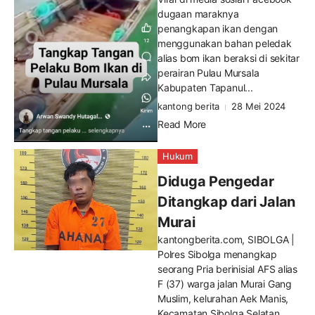
dugaan maraknya
penangkapan ikan dengan
menggunakan bahan peledak
alias bom ikan beraksi di sekitar
perairan Pulau Mursala
Kabupaten Tapanul...
kantong berita
28 Mei 2024
Read More
Hukum
Diduga Pengedar
Ditangkap dari Jalan
Murai
kantongberita.com, SIBOLGA |
Polres Sibolga menangkap
seorang Pria berinisial AFS alias
F (37) warga jalan Murai Gang
Muslim, kelurahan Aek Manis,
Kecamatan Sibolga Selatan,