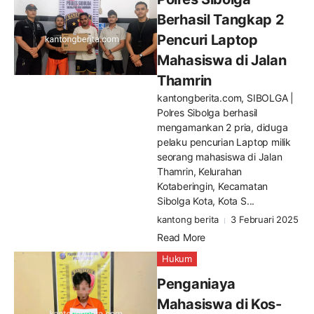
Berhasil Tangkap 2
Pencuri Laptop
Mahasiswa di Jalan
Thamrin
kantongberita.com, SIBOLGA |
Polres Sibolga berhasil
mengamankan 2 pria, diduga
pelaku pencurian Laptop milik
seorang mahasiswa di Jalan
Thamrin, Kelurahan
Kotaberingin, Kecamatan
Sibolga Kota, Kota S...
kantong berita
3 Februari 2025
Read More
Hukum
Penganiaya
Mahasiswa di Kos-