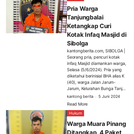
Pria Warga
Tanjungbalai
Ketangkap Curi
Kotak Infaq Masjid di
Sibolga
kantongberita.com, SIBOLGA |
Seorang pria, pencuri kotak
infaq Masjid diamankan warga,
Selasa (5/6/2024). Pria yang
diketahui berinisial BHA alias K
(40), warga Jalan Jarum-
Jarum, Kelurahan Bunga Tanj...
kantong berita
5 Juni 2024
Read More
Hukum
Warga Muara Pinang
Ditangkap, 4 Paket