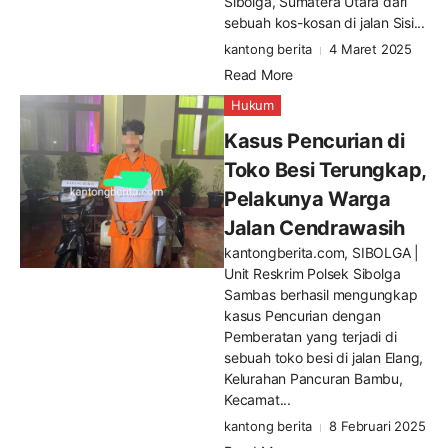
Sibolga, Sumatera Utara dari
sebuah kos-kosan di jalan Sisi...
kantong berita
4 Maret 2025
Read More
Hukum
Kasus Pencurian di
Toko Besi Terungkap,
Pelakunya Warga
Jalan Cendrawasih
kantongberita.com, SIBOLGA |
Unit Reskrim Polsek Sibolga
Sambas berhasil mengungkap
kasus Pencurian dengan
Pemberatan yang terjadi di
sebuah toko besi di jalan Elang,
Kelurahan Pancuran Bambu,
Kecamat...
kantong berita
8 Februari 2025