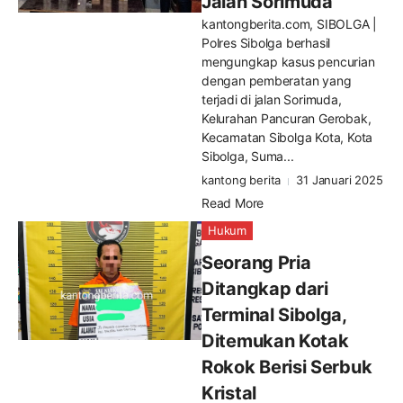
Jalan Sorimuda
kantongberita.com, SIBOLGA |
Polres Sibolga berhasil
mengungkap kasus pencurian
dengan pemberatan yang
terjadi di jalan Sorimuda,
Kelurahan Pancuran Gerobak,
Kecamatan Sibolga Kota, Kota
Sibolga, Suma...
kantong berita
31 Januari 2025
Read More
Hukum
Seorang Pria
Ditangkap dari
Terminal Sibolga,
Ditemukan Kotak
Rokok Berisi Serbuk
Kristal