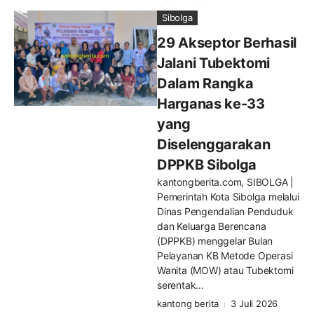
Sibolga
29 Akseptor Berhasil
Jalani Tubektomi
Dalam Rangka
Harganas ke-33
yang
Diselenggarakan
DPPKB Sibolga
kantongberita.com, SIBOLGA |
Pemerintah Kota Sibolga melalui
Dinas Pengendalian Penduduk
dan Keluarga Berencana
(DPPKB) menggelar Bulan
Pelayanan KB Metode Operasi
Wanita (MOW) atau Tubektomi
serentak...
kantong berita
3 Juli 2026