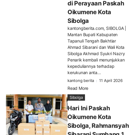
di Perayaan Paskah
Oikumene Kota
Sibolga
kantongberita.com, SIBOLGA |
Mantan Bupati Kabupaten
Tapanuli Tengah Bakhtiar
Ahmad Sibarani dan Wali Kota
Sibolga Akhmad Syukri Nazry
Penarik kembali menunjukkan
kepeduliannya terhadap
kerukunan anta...
kantong berita
11 April 2026
Read More
Sibolga
Hari Ini Paskah
Oikumene Kota
Sibolga, Rahmansyah
Sibarani Sumbang 1