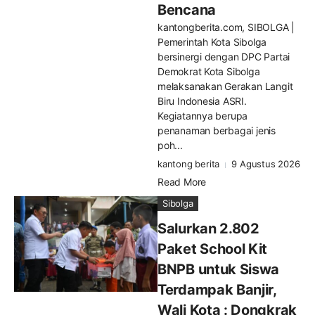
Bencana
kantongberita.com, SIBOLGA |
Pemerintah Kota Sibolga
bersinergi dengan DPC Partai
Demokrat Kota Sibolga
melaksanakan Gerakan Langit
Biru Indonesia ASRI.
Kegiatannya berupa
penanaman berbagai jenis
poh...
kantong berita
9 Agustus 2026
Read More
Sibolga
Salurkan 2.802
Paket School Kit
BNPB untuk Siswa
Terdampak Banjir,
Wali Kota : Dongkrak