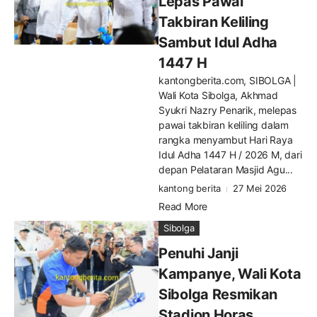
Lepas Pawai
Takbiran Keliling
Sambut Idul Adha
1447 H
kantongberita.com, SIBOLGA |
Wali Kota Sibolga, Akhmad
Syukri Nazry Penarik, melepas
pawai takbiran keliling dalam
rangka menyambut Hari Raya
Idul Adha 1447 H / 2026 M, dari
depan Pelataran Masjid Agu...
kantong berita
27 Mei 2026
Read More
Sibolga
Penuhi Janji
Kampanye, Wali Kota
Sibolga Resmikan
Stadion Horas