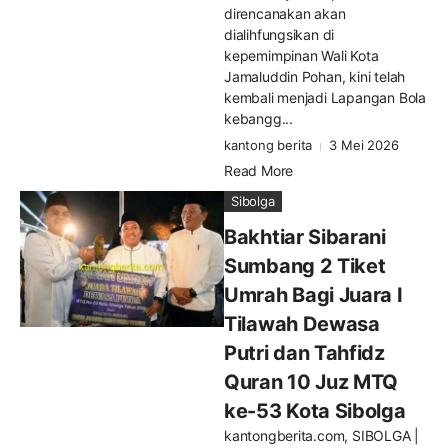
direncanakan akan
dialihfungsikan di
kepemimpinan Wali Kota
Jamaluddin Pohan, kini telah
kembali menjadi Lapangan Bola
kebangg...
kantong berita
3 Mei 2026
Read More
Sibolga
Bakhtiar Sibarani
Sumbang 2 Tiket
Umrah Bagi Juara I
Tilawah Dewasa
Putri dan Tahfidz
Quran 10 Juz MTQ
ke-53 Kota Sibolga
kantongberita.com, SIBOLGA |