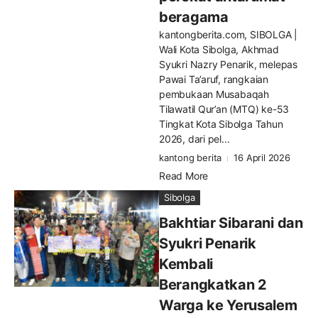
beragama
kantongberita.com, SIBOLGA |
Wali Kota Sibolga, Akhmad
Syukri Nazry Penarik, melepas
Pawai Ta’aruf, rangkaian
pembukaan Musabaqah
Tilawatil Qur’an (MTQ) ke-53
Tingkat Kota Sibolga Tahun
2026, dari pel...
kantong berita
16 April 2026
Read More
Sibolga
Bakhtiar Sibarani dan
Syukri Penarik
Kembali
Berangkatkan 2
Warga ke Yerusalem