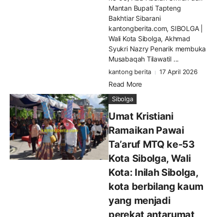
Mantan Bupati Tapteng
Bakhtiar Sibarani
kantongberita.com, SIBOLGA |
Wali Kota Sibolga, Akhmad
Syukri Nazry Penarik membuka
Musabaqah Tilawatil ...
kantong berita
17 April 2026
Read More
Sibolga
Umat Kristiani
Ramaikan Pawai
Ta’aruf MTQ ke-53
Kota Sibolga, Wali
Kota: Inilah Sibolga,
kota berbilang kaum
yang menjadi
perekat antarumat