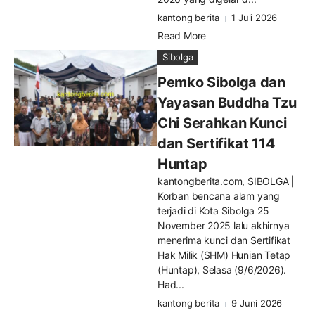
kantong berita
1 Juli 2026
Read More
Sibolga
Pemko Sibolga dan
Yayasan Buddha Tzu
Chi Serahkan Kunci
dan Sertifikat 114
Huntap
kantongberita.com, SIBOLGA |
Korban bencana alam yang
terjadi di Kota Sibolga 25
November 2025 lalu akhirnya
menerima kunci dan Sertifikat
Hak Milik (SHM) Hunian Tetap
(Huntap), Selasa (9/6/2026).
Had...
kantong berita
9 Juni 2026