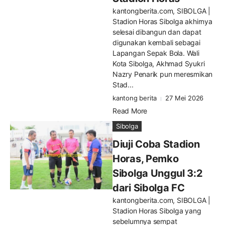
kantongberita.com, SIBOLGA |
Stadion Horas Sibolga akhirnya
selesai dibangun dan dapat
digunakan kembali sebagai
Lapangan Sepak Bola. Wali
Kota Sibolga, Akhmad Syukri
Nazry Penarik pun meresmikan
Stad...
kantong berita
27 Mei 2026
Read More
Sibolga
Diuji Coba Stadion
Horas, Pemko
Sibolga Unggul 3:2
dari Sibolga FC
kantongberita.com, SIBOLGA |
Stadion Horas Sibolga yang
sebelumnya sempat