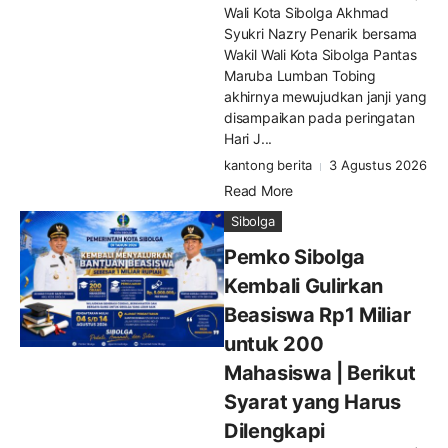
Wali Kota Sibolga Akhmad
Syukri Nazry Penarik bersama
Wakil Wali Kota Sibolga Pantas
Maruba Lumban Tobing
akhirnya mewujudkan janji yang
disampaikan pada peringatan
Hari J...
kantong berita
3 Agustus 2026
Read More
Sibolga
Pemko Sibolga
Kembali Gulirkan
Beasiswa Rp1 Miliar
untuk 200
Mahasiswa | Berikut
Syarat yang Harus
Dilengkapi