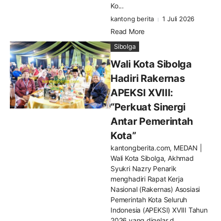
Ko...
kantong berita
1 Juli 2026
Read More
Sibolga
Wali Kota Sibolga
Hadiri Rakernas
APEKSI XVIII:
“Perkuat Sinergi
Antar Pemerintah
Kota”
kantongberita.com, MEDAN |
Wali Kota Sibolga, Akhmad
Syukri Nazry Penarik
menghadiri Rapat Kerja
Nasional (Rakernas) Asosiasi
Pemerintah Kota Seluruh
Indonesia (APEKSI) XVIII Tahun
2026 yang digelar d...