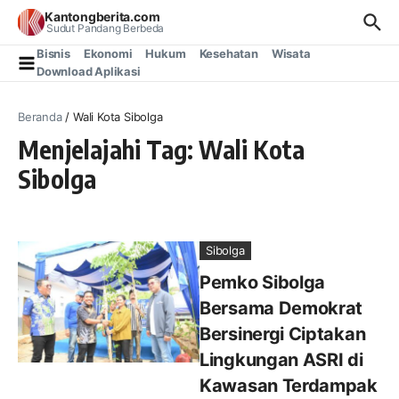
Lewati ke konten
Kantongberita.com
Sudut Pandang Berbeda
Bisnis
Ekonomi
Hukum
Kesehatan
Wisata
Download Aplikasi
Beranda
/
Wali Kota Sibolga
Menjelajahi Tag: Wali Kota
Sibolga
Sibolga
Pemko Sibolga
Bersama Demokrat
Bersinergi Ciptakan
Lingkungan ASRI di
Kawasan Terdampak