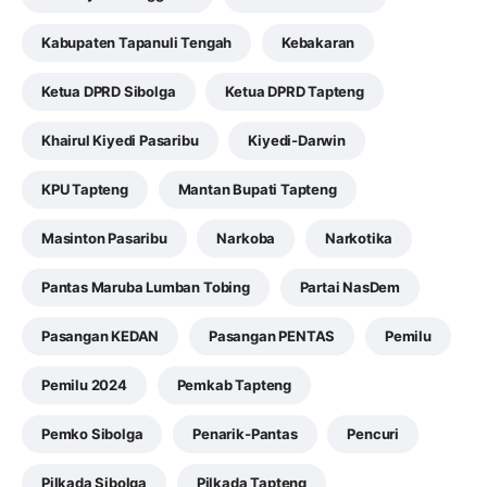
Kabupaten Tapanuli Tengah
Kebakaran
Ketua DPRD Sibolga
Ketua DPRD Tapteng
Khairul Kiyedi Pasaribu
Kiyedi-Darwin
KPU Tapteng
Mantan Bupati Tapteng
Masinton Pasaribu
Narkoba
Narkotika
Pantas Maruba Lumban Tobing
Partai NasDem
Pasangan KEDAN
Pasangan PENTAS
Pemilu
Pemilu 2024
Pemkab Tapteng
Pemko Sibolga
Penarik-Pantas
Pencuri
Pilkada Sibolga
Pilkada Tapteng