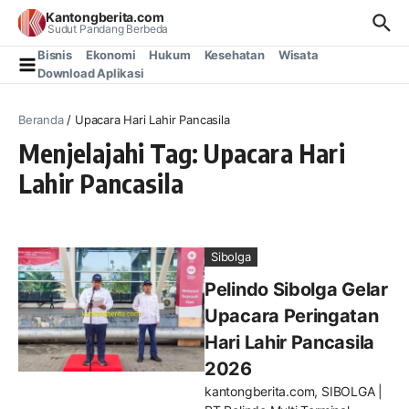
Lewati ke konten
Kantongberita.com
Sudut Pandang Berbeda
Bisnis
Ekonomi
Hukum
Kesehatan
Wisata
Download Aplikasi
Beranda
/
Upacara Hari Lahir Pancasila
Menjelajahi Tag: Upacara Hari
Lahir Pancasila
Sibolga
Pelindo Sibolga Gelar
Upacara Peringatan
Hari Lahir Pancasila
2026
kantongberita.com, SIBOLGA |