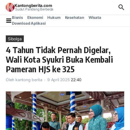
Lewati ke konten
Kantongberita.com
Sudut Pandang Berbeda
Bisnis
Ekonomi
Hukum
Kesehatan
Wisata
Download Aplikasi
Sibolga
4 Tahun Tidak Pernah Digelar,
Wali Kota Syukri Buka Kembali
Pameran HJS ke 325
Oleh
kantong berita
9 April 2025
22:40