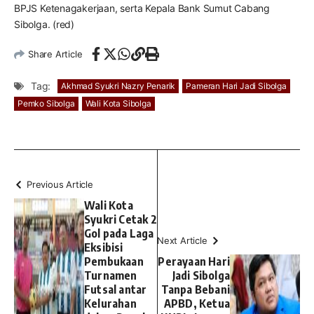
BPJS Ketenagakerjaan, serta Kepala Bank Sumut Cabang
Sibolga. (red)
Share Article
Tag:
Akhmad Syukri Nazry Penarik
Pameran Hari Jadi Sibolga
Pemko Sibolga
Wali Kota Sibolga
Previous Article
Wali Kota
Syukri Cetak 2
Gol pada Laga
Next Article
Eksibisi
Pembukaan
Perayaan Hari
Turnamen
Jadi Sibolga
Futsal antar
Tanpa Bebani
Kelurahan
APBD, Ketua