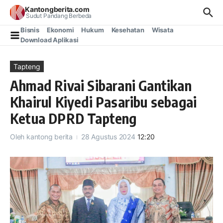
Lewati ke konten
Kantongberita.com
Sudut Pandang Berbeda
Bisnis
Ekonomi
Hukum
Kesehatan
Wisata
Download Aplikasi
Tapteng
Ahmad Rivai Sibarani Gantikan
Khairul Kiyedi Pasaribu sebagai
Ketua DPRD Tapteng
Oleh
kantong berita
28 Agustus 2024
12:20