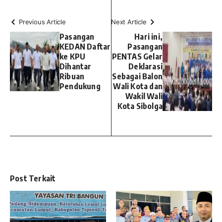
Previous Article
Next Article
Pasangan
Hari ini,
KEDAN Daftar
Pasangan
ke KPU
PENTAS Gelar
Dihantar
Deklarasi
Ribuan
Sebagai Balon
Pendukung
Wali Kota dan
Wakil Wali
Kota Sibolga
Post Terkait