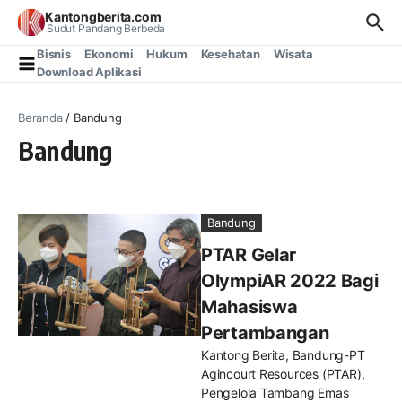
Lewati ke konten
Kantongberita.com
Sudut Pandang Berbeda
Bisnis
Ekonomi
Hukum
Kesehatan
Wisata
Download Aplikasi
Beranda
/
Bandung
Bandung
Bandung
PTAR Gelar
OlympiAR 2022 Bagi
Mahasiswa
Pertambangan
Kantong Berita, Bandung-PT
Agincourt Resources (PTAR),
Pengelola Tambang Emas