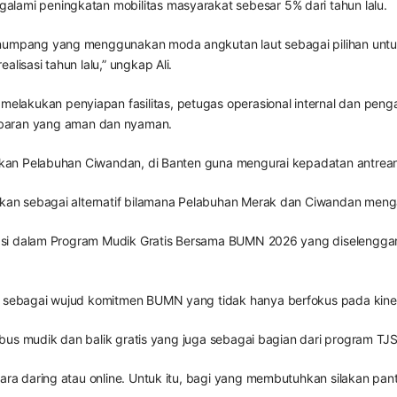
lami peningkatan mobilitas masyarakat sebesar 5% dari tahun lalu.
penumpang yang menggunakan moda angkutan laut sebagai pilihan un
lisasi tahun lalu,” ungkap Ali.
lakukan penyiapan fasilitas, petugas operasional internal dan peng
aran yang aman dan nyaman.
yiapkan Pelabuhan Ciwandan, di Banten guna mengurai kepadatan antr
apkan sebagai alternatif bilamana Pelabuhan Merak dan Ciwandan meng
isipasi dalam Program Mudik Gratis Bersama BUMN 2026 yang diselen
o sebagai wujud komitmen BUMN yang tidak hanya berfokus pada kinerj
i bus mudik dan balik gratis yang juga sebagai bagian dari program TJS
cara daring atau online. Untuk itu, bagi yang membutuhkan silakan pan