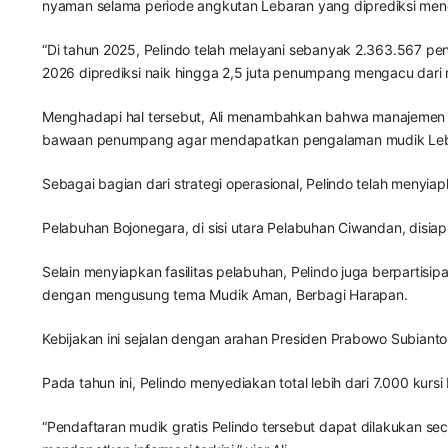
nyaman selama periode angkutan Lebaran yang diprediksi menga
“Di tahun 2025, Pelindo telah melayani sebanyak 2.363.567 
2026 diprediksi naik hingga 2,5 juta penumpang mengacu dari rea
Menghadapi hal tersebut, Ali menambahkan bahwa manajemen me
bawaan penumpang agar mendapatkan pengalaman mudik Leb
Sebagai bagian dari strategi operasional, Pelindo telah men
Pelabuhan Bojonegara, di sisi utara Pelabuhan Ciwandan, disi
Selain menyiapkan fasilitas pelabuhan, Pelindo juga berpart
dengan mengusung tema Mudik Aman, Berbagi Harapan.
Kebijakan ini sejalan dengan arahan Presiden Prabowo Subiant
Pada tahun ini, Pelindo menyediakan total lebih dari 7.000 kurs
“Pendaftaran mudik gratis Pelindo tersebut dapat dilakukan se