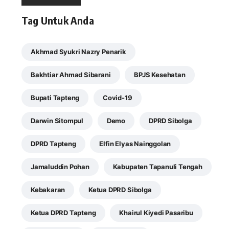
Tag Untuk Anda
Akhmad Syukri Nazry Penarik
Bakhtiar Ahmad Sibarani
BPJS Kesehatan
Bupati Tapteng
Covid-19
Darwin Sitompul
Demo
DPRD Sibolga
DPRD Tapteng
Elfin Elyas Nainggolan
Jamaluddin Pohan
Kabupaten Tapanuli Tengah
Kebakaran
Ketua DPRD Sibolga
Ketua DPRD Tapteng
Khairul Kiyedi Pasaribu