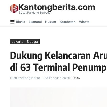
Lewati ke konten
Kantongberita.com
Sudut Pandang Berbeda
Bisnis
Ekonomi
Hukum
Kesehatan
Wisata
Jakarta
Sibolga
Dukung Kelancaran Aru
di 63 Terminal Penum
Oleh
kantong berita
23 Februari 2026
10:06