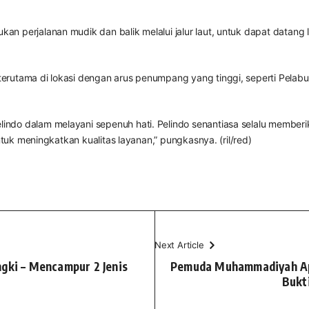
n perjalanan mudik dan balik melalui jalur laut, untuk dapat datang 
rutama di lokasi dengan arus penumpang yang tinggi, seperti Pelabuh
ndo dalam melayani sepenuh hati. Pelindo senantiasa selalu member
ntuk meningkatkan kualitas layanan,” pungkasnya. (ril/red)
Next Article
gki – Mencampur 2 Jenis
Pemuda Muhammadiyah Apr
Bukt