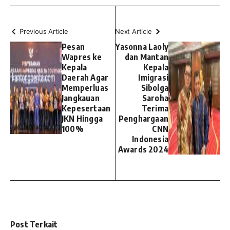
Previous Article
Next Article
Pesan
Yasonna Laoly
Wapres ke
dan Mantan
Kepala
Kepala
Daerah Agar
Imigrasi
Memperluas
Sibolga
Jangkauan
Saroha
Kepesertaan
Terima
JKN Hingga
Penghargaan
100%
CNN
Indonesia
Awards 2024
Post Terkait