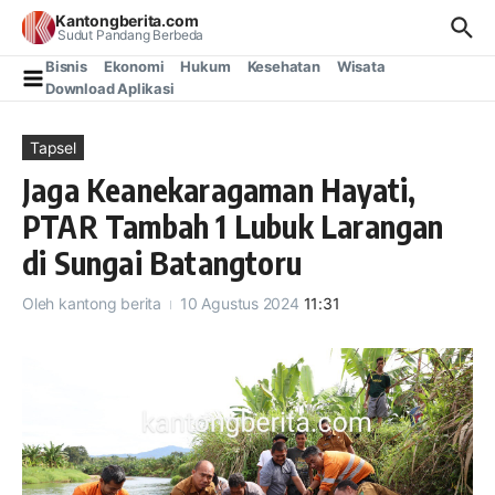
Lewati ke konten
Kantongberita.com
Sudut Pandang Berbeda
Bisnis
Ekonomi
Hukum
Kesehatan
Wisata
Download Aplikasi
Tapsel
Jaga Keanekaragaman Hayati,
PTAR Tambah 1 Lubuk Larangan
di Sungai Batangtoru
Oleh
kantong berita
10 Agustus 2024
11:31