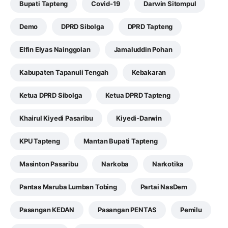
Bupati Tapteng
Covid-19
Darwin Sitompul
Demo
DPRD Sibolga
DPRD Tapteng
Elfin Elyas Nainggolan
Jamaluddin Pohan
Kabupaten Tapanuli Tengah
Kebakaran
Ketua DPRD Sibolga
Ketua DPRD Tapteng
Khairul Kiyedi Pasaribu
Kiyedi-Darwin
KPU Tapteng
Mantan Bupati Tapteng
Masinton Pasaribu
Narkoba
Narkotika
Pantas Maruba Lumban Tobing
Partai NasDem
Pasangan KEDAN
Pasangan PENTAS
Pemilu