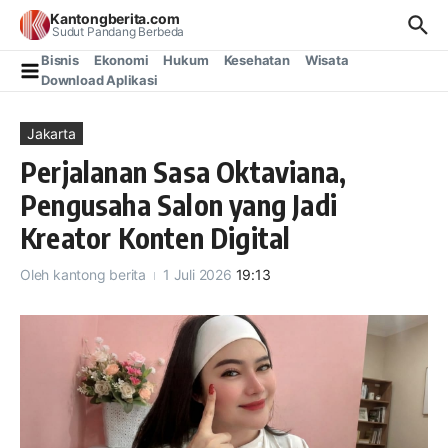
Lewati ke konten
Kantongberita.com
Sudut Pandang Berbeda
Bisnis
Ekonomi
Hukum
Kesehatan
Wisata
Download Aplikasi
Jakarta
Perjalanan Sasa Oktaviana,
Pengusaha Salon yang Jadi
Kreator Konten Digital
Oleh
kantong berita
1 Juli 2026
19:13