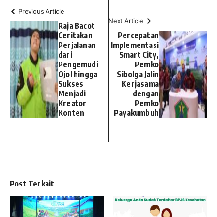
Previous Article
Next Article
Raja Bacot
Ceritakan
Percepatan
Perjalanan
Implementasi
dari
Smart City,
Pengemudi
Pemko
Ojol hingga
Sibolga Jalin
Sukses
Kerjasama
Menjadi
dengan
Kreator
Pemko
Konten
Payakumbuh
Post Terkait