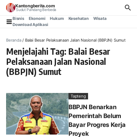
Lewati ke konten
Kantongberita.com
Sudut Pandang Berbeda
Bisnis
Ekonomi
Hukum
Kesehatan
Wisata
Download Aplikasi
Beranda
/
Balai Besar Pelaksanaan Jalan Nasional (BBPJN) Sumut
Menjelajahi Tag: Balai Besar
Pelaksanaan Jalan Nasional
(BBPJN) Sumut
Tapteng
BBPJN Benarkan
Pemerintah Belum
Bayar Progres Kerja
Proyek