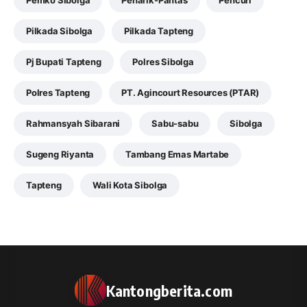
Pemko Sibolga
Penarik-Pantas
Pencuri
Pilkada Sibolga
Pilkada Tapteng
Pj Bupati Tapteng
Polres Sibolga
Polres Tapteng
PT. Agincourt Resources (PTAR)
Rahmansyah Sibarani
Sabu-sabu
Sibolga
Sugeng Riyanta
Tambang Emas Martabe
Tapteng
Wali Kota Sibolga
Kantongberita.com