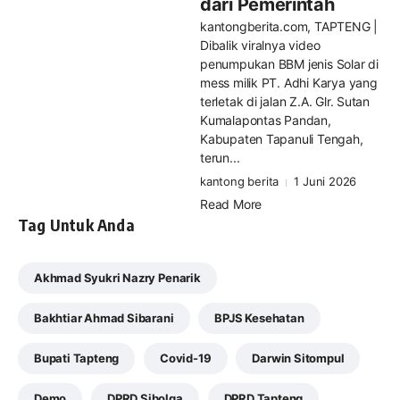
dari Pemerintah
kantongberita.com, TAPTENG |
Dibalik viralnya video
penumpukan BBM jenis Solar di
mess milik PT. Adhi Karya yang
terletak di jalan Z.A. Glr. Sutan
Kumalapontas Pandan,
Kabupaten Tapanuli Tengah,
terun...
kantong berita
1 Juni 2026
Read More
Tag Untuk Anda
Akhmad Syukri Nazry Penarik
Bakhtiar Ahmad Sibarani
BPJS Kesehatan
Bupati Tapteng
Covid-19
Darwin Sitompul
Demo
DPRD Sibolga
DPRD Tapteng