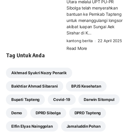
Utara melalui UPT PU-PR
Sibolga telah menyerahkan
bantuan ke Pemkab Tapteng
untuk menanggulangi longsor
akibat luapan Sungai Aek
Sirahar di K...
kantong berita
22 April 2025
Read More
Tag Untuk Anda
Akhmad Syukri Nazry Penarik
Bakhtiar Ahmad Sibarani
BPJS Kesehatan
Bupati Tapteng
Covid-19
Darwin Sitompul
Demo
DPRD Sibolga
DPRD Tapteng
Elfin Elyas Nainggolan
Jamaluddin Pohan