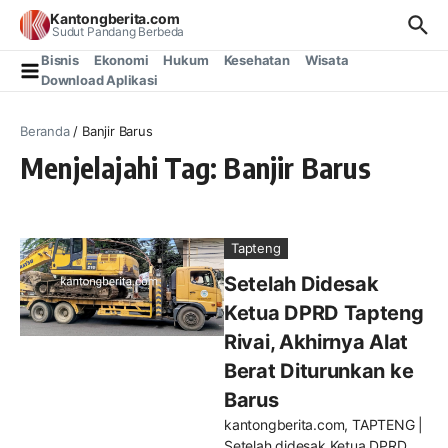
Lewati ke konten
Kantongberita.com
Sudut Pandang Berbeda
Bisnis
Ekonomi
Hukum
Kesehatan
Wisata
Download Aplikasi
Beranda
/
Banjir Barus
Menjelajahi Tag: Banjir Barus
Tapteng
Setelah Didesak
Ketua DPRD Tapteng
Rivai, Akhirnya Alat
Berat Diturunkan ke
Barus
kantongberita.com, TAPTENG |
Setelah didesak Ketua DPRD