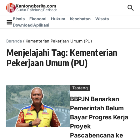
Lewati ke konten
Kantongberita.com
Sudut Pandang Berbeda
Bisnis
Ekonomi
Hukum
Kesehatan
Wisata
Download Aplikasi
Beranda
/
Kementerian Pekerjaan Umum (PU)
Menjelajahi Tag: Kementerian
Pekerjaan Umum (PU)
Tapteng
BBPJN Benarkan
Pemerintah Belum
Bayar Progres Kerja
Proyek
Pascabencana ke