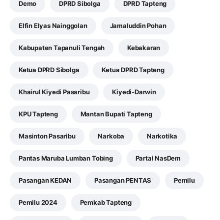
Demo
DPRD Sibolga
DPRD Tapteng
Elfin Elyas Nainggolan
Jamaluddin Pohan
Kabupaten Tapanuli Tengah
Kebakaran
Ketua DPRD Sibolga
Ketua DPRD Tapteng
Khairul Kiyedi Pasaribu
Kiyedi-Darwin
KPU Tapteng
Mantan Bupati Tapteng
Masinton Pasaribu
Narkoba
Narkotika
Pantas Maruba Lumban Tobing
Partai NasDem
Pasangan KEDAN
Pasangan PENTAS
Pemilu
Pemilu 2024
Pemkab Tapteng