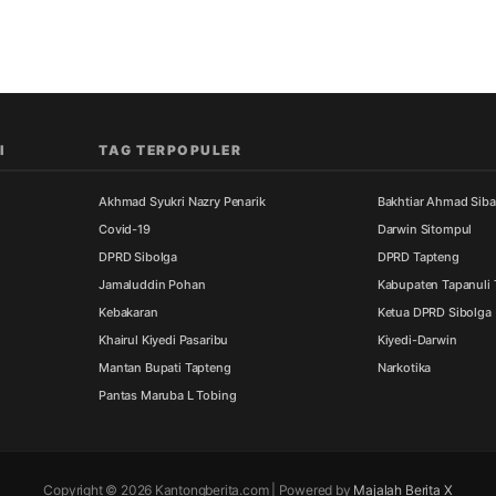
I
TAG TERPOPULER
Akhmad Syukri Nazry Penarik
Bakhtiar Ahmad Siba
Covid-19
Darwin Sitompul
DPRD Sibolga
DPRD Tapteng
Jamaluddin Pohan
Kabupaten Tapanuli
Kebakaran
Ketua DPRD Sibolga
Khairul Kiyedi Pasaribu
Kiyedi-Darwin
Mantan Bupati Tapteng
Narkotika
Pantas Maruba L Tobing
Copyright © 2026 Kantongberita.com | Powered by
Majalah Berita X