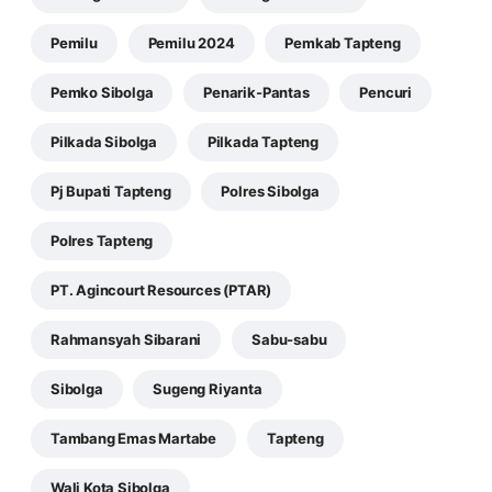
Pemilu
Pemilu 2024
Pemkab Tapteng
Pemko Sibolga
Penarik-Pantas
Pencuri
Pilkada Sibolga
Pilkada Tapteng
Pj Bupati Tapteng
Polres Sibolga
Polres Tapteng
PT. Agincourt Resources (PTAR)
Rahmansyah Sibarani
Sabu-sabu
Sibolga
Sugeng Riyanta
Tambang Emas Martabe
Tapteng
Wali Kota Sibolga