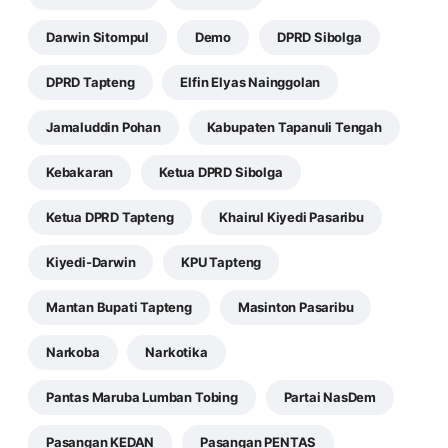
Darwin Sitompul
Demo
DPRD Sibolga
DPRD Tapteng
Elfin Elyas Nainggolan
Jamaluddin Pohan
Kabupaten Tapanuli Tengah
Kebakaran
Ketua DPRD Sibolga
Ketua DPRD Tapteng
Khairul Kiyedi Pasaribu
Kiyedi-Darwin
KPU Tapteng
Mantan Bupati Tapteng
Masinton Pasaribu
Narkoba
Narkotika
Pantas Maruba Lumban Tobing
Partai NasDem
Pasangan KEDAN
Pasangan PENTAS