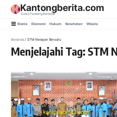
Lewati ke konten
Kantongberita.com
Sudut Pandang Berbeda
Bisnis
Ekonomi
Hukum
Kesehatan
Wisata
Beranda
/
STM Nelayan Bersatu
Menjelajahi Tag: STM 