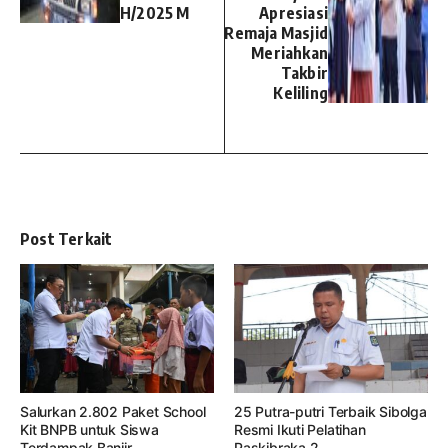
H/2025 M
Apresiasi
Remaja Masjid
Meriahkan
Takbir
Keliling
Post Terkait
Salurkan 2.802 Paket School
25 Putra-putri Terbaik Sibolga
Kit BNPB untuk Siswa
Resmi Ikuti Pelatihan
Terdampak Banjir ...
Paskibraka 2 ...