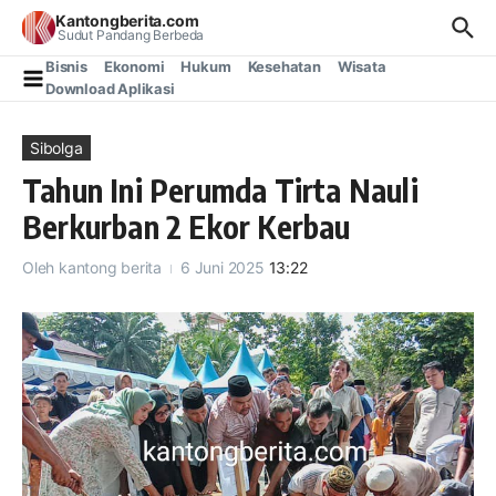
Lewati ke konten
Kantongberita.com
Sudut Pandang Berbeda
Bisnis
Ekonomi
Hukum
Kesehatan
Wisata
Download Aplikasi
Sibolga
Tahun Ini Perumda Tirta Nauli
Berkurban 2 Ekor Kerbau
Oleh
kantong berita
6 Juni 2025
13:22