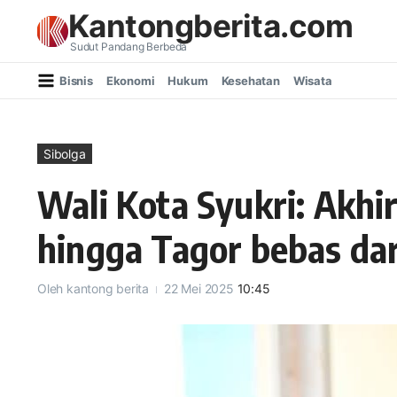
Lewati ke konten
Kantongberita.com
Sudut Pandang Berbeda
Bisnis
Ekonomi
Hukum
Kesehatan
Wisata
Sibolga
Wali Kota Syukri: Akhi
hingga Tagor bebas da
Oleh
kantong berita
22 Mei 2025
10:45