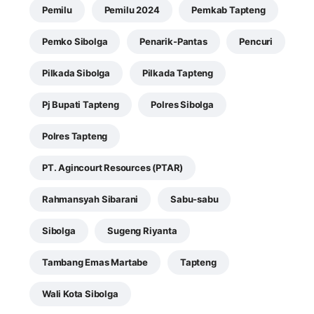
Pemilu
Pemilu 2024
Pemkab Tapteng
Pemko Sibolga
Penarik-Pantas
Pencuri
Pilkada Sibolga
Pilkada Tapteng
Pj Bupati Tapteng
Polres Sibolga
Polres Tapteng
PT. Agincourt Resources (PTAR)
Rahmansyah Sibarani
Sabu-sabu
Sibolga
Sugeng Riyanta
Tambang Emas Martabe
Tapteng
Wali Kota Sibolga