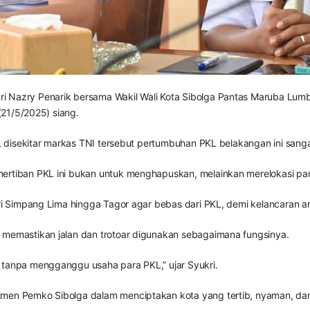
ri Nazry Penarik bersama Wakil Wali Kota Sibolga Pantas Maruba Lum
(21/5/2025) siang.
at, disekitar markas TNI tersebut pertumbuhan PKL belakangan ini sang
ertiban PKL ini bukan untuk menghapuskan, melainkan merelokasi para
ri Simpang Lima hingga Tagor agar bebas dari PKL, demi kelancaran arus
 memastikan jalan dan trotoar digunakan sebagaimana fungsinya.
 tanpa mengganggu usaha para PKL,” ujar Syukri.
tmen Pemko Sibolga dalam menciptakan kota yang tertib, nyaman, da