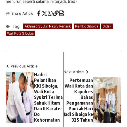
menurun seperti selama ini terjadi. (red)
Share Article
Tag:
Akhmad Syukri Nazry Penarik
Pemko Sibolga
Sidak
Wali Kota Sibolga
Previous Article
Next Article
Hadiri
Pelantikan
Pertemuan
KKI Sibolga,
Wali Kota dan
Wali Kota
Kapolres
Syukri Terima
Bahas
Sabuk Hitam
Pengamanan
Dan II Karate-
Puncak Hari
Do
Jadi Sibolga ke
Kehormatan
325 Tahun