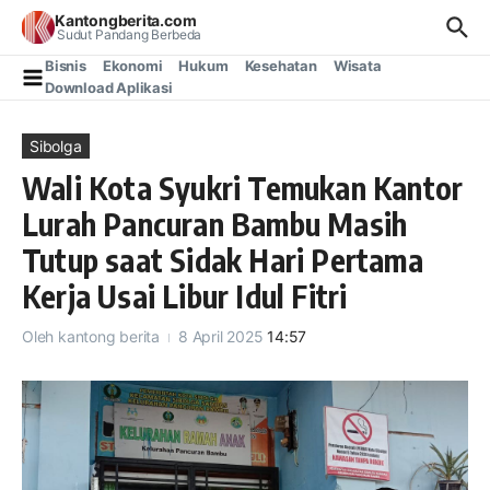
Lewati ke konten
Kantongberita.com
Sudut Pandang Berbeda
Bisnis
Ekonomi
Hukum
Kesehatan
Wisata
Download Aplikasi
Sibolga
Wali Kota Syukri Temukan Kantor
Lurah Pancuran Bambu Masih
Tutup saat Sidak Hari Pertama
Kerja Usai Libur Idul Fitri
Oleh
kantong berita
8 April 2025
14:57