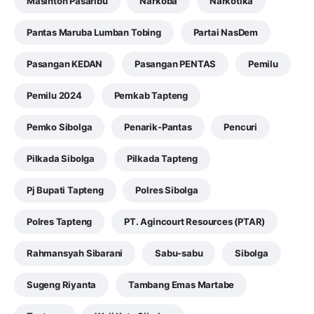
Masinton Pasaribu
Narkoba
Narkotika
Pantas Maruba Lumban Tobing
Partai NasDem
Pasangan KEDAN
Pasangan PENTAS
Pemilu
Pemilu 2024
Pemkab Tapteng
Pemko Sibolga
Penarik-Pantas
Pencuri
Pilkada Sibolga
Pilkada Tapteng
Pj Bupati Tapteng
Polres Sibolga
Polres Tapteng
PT. Agincourt Resources (PTAR)
Rahmansyah Sibarani
Sabu-sabu
Sibolga
Sugeng Riyanta
Tambang Emas Martabe