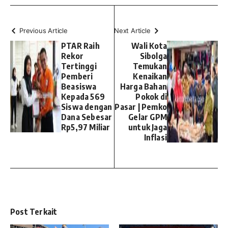
Previous Article
Next Article
PTAR Raih
Wali Kota
Rekor
Sibolga
Tertinggi
Temukan
Pemberi
Kenaikan
Beasiswa
Harga Bahan
Kepada 569
Pokok di
Siswa dengan
Pasar | Pemko
Dana Sebesar
Gelar GPM
Rp5,97 Miliar
untuk Jaga
Inflasi
Post Terkait