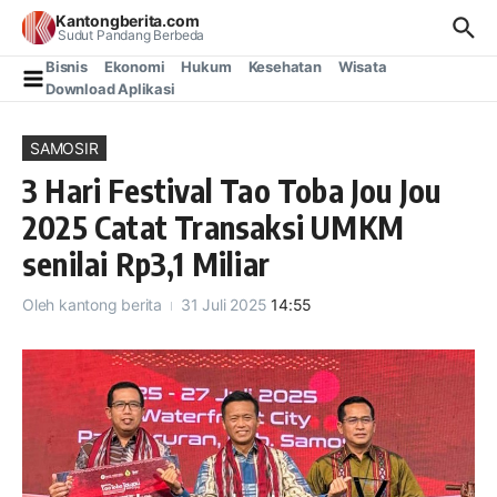
Lewati ke konten
Kantongberita.com
Sudut Pandang Berbeda
Bisnis
Ekonomi
Hukum
Kesehatan
Wisata
Download Aplikasi
SAMOSIR
3 Hari Festival Tao Toba Jou Jou
2025 Catat Transaksi UMKM
senilai Rp3,1 Miliar
Oleh
kantong berita
31 Juli 2025
14:55