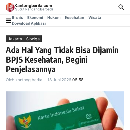
Lewati ke konten
Kantongberita.com
Sudut Pandang Berbeda
Bisnis
Ekonomi
Hukum
Kesehatan
Wisata
Download Aplikasi
Jakarta
Sibolga
Ada Hal Yang Tidak Bisa Dijamin
BPJS Kesehatan, Begini
Penjelasannya
Oleh
kantong berita
18 Juni 2026
08:58