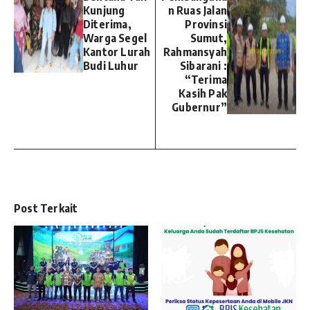
Kunjung
n Ruas Jalan
Diterima,
Provinsi
Warga Segel
Sumut,
Kantor Lurah
Rahmansyah
Budi Luhur
Sibarani :
“Terima
Kasih Pak
Gubernur”
Post Terkait