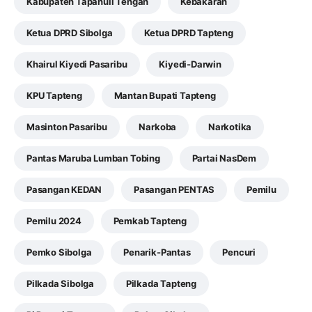
Kabupaten Tapanuli Tengah
Kebakaran
Ketua DPRD Sibolga
Ketua DPRD Tapteng
Khairul Kiyedi Pasaribu
Kiyedi-Darwin
KPU Tapteng
Mantan Bupati Tapteng
Masinton Pasaribu
Narkoba
Narkotika
Pantas Maruba Lumban Tobing
Partai NasDem
Pasangan KEDAN
Pasangan PENTAS
Pemilu
Pemilu 2024
Pemkab Tapteng
Pemko Sibolga
Penarik-Pantas
Pencuri
Pilkada Sibolga
Pilkada Tapteng