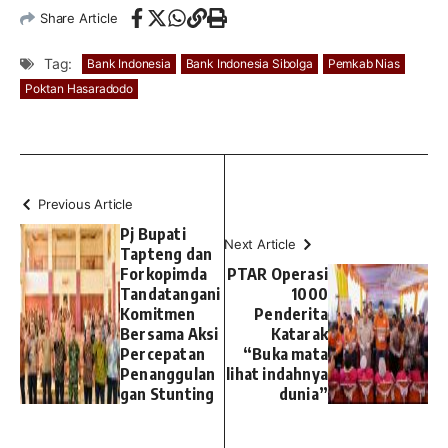
Share Article
Tag:
Bank Indonesia
Bank Indonesia Sibolga
Pemkab Nias
Poktan Hasaradodo
Previous Article
Pj Bupati
Next Article
Tapteng dan
Forkopimda
PTAR Operasi
Tandatangani
1000
Komitmen
Penderita
Bersama Aksi
Katarak
Percepatan
“Buka mata
Penanggulan
lihat indahnya
gan Stunting
dunia”