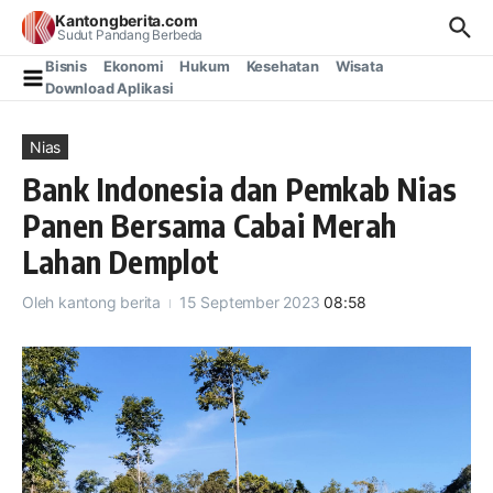
Lewati ke konten
Kantongberita.com
Sudut Pandang Berbeda
Bisnis
Ekonomi
Hukum
Kesehatan
Wisata
Download Aplikasi
Nias
Bank Indonesia dan Pemkab Nias
Panen Bersama Cabai Merah
Lahan Demplot
Oleh
kantong berita
15 September 2023
08:58