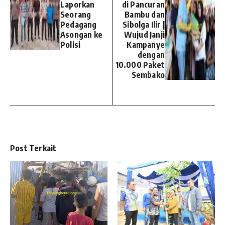
Laporkan
di Pancuran
Seorang
Bambu dan
Pedagang
Sibolga Ilir |
Asongan ke
Wujud Janji
Polisi
Kampanye
dengan
10.000 Paket
Sembako
Post Terkait