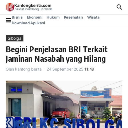
Lewati ke konten
Kantongberita.com
Sudut Pandang Berbeda
Bisnis
Ekonomi
Hukum
Kesehatan
Wisata
Download Aplikasi
Sibolga
Begini Penjelasan BRI Terkait
Jaminan Nasabah yang Hilang
Oleh
kantong berita
24 September 2025
11:49