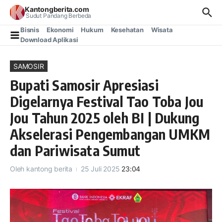
Lewati ke konten
Kantongberita.com
Sudut Pandang Berbeda
Bisnis
Ekonomi
Hukum
Kesehatan
Wisata
Download Aplikasi
SAMOSIR
Bupati Samosir Apresiasi
Digelarnya Festival Tao Toba Jou
Jou Tahun 2025 oleh BI | Dukung
Akselerasi Pengembangan UMKM
dan Pariwisata Sumut
Oleh
kantong berita
25 Juli 2025
23:04