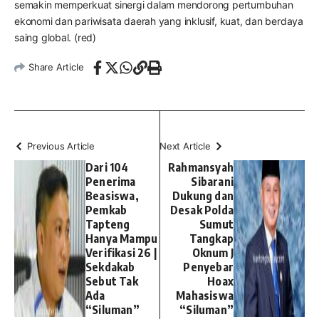
semakin memperkuat sinergi dalam mendorong pertumbuhan
ekonomi dan pariwisata daerah yang inklusif, kuat, dan berdaya
saing global. (red)
Share Article
Previous Article
Next Article
Dari 104
Rahmansyah
Penerima
Sibarani
Beasiswa,
Dukung dan
Pemkab
Desak Polda
Tapteng
Sumut
Hanya Mampu
Tangkap
Verifikasi 26 |
Oknum J
Sekdakab
Penyebar
Sebut Tak
Hoax
Ada
Mahasiswa
“Siluman”
“Siluman”