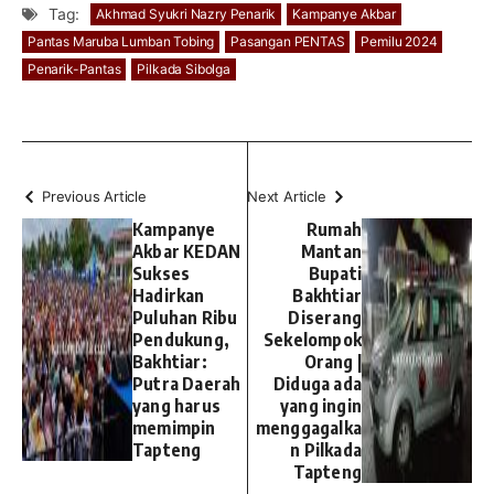
Tag:
Akhmad Syukri Nazry Penarik
Kampanye Akbar
Pantas Maruba Lumban Tobing
Pasangan PENTAS
Pemilu 2024
Penarik-Pantas
Pilkada Sibolga
Previous Article
Next Article
Kampanye
Rumah
Akbar KEDAN
Mantan
Sukses
Bupati
Hadirkan
Bakhtiar
Puluhan Ribu
Diserang
Pendukung,
Sekelompok
Bakhtiar:
Orang |
Putra Daerah
Diduga ada
yang harus
yang ingin
memimpin
menggagalka
Tapteng
n Pilkada
Tapteng