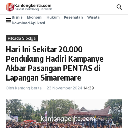
Lewati ke konten
Kantongberita.com
Sudut Pandang Berbeda
Bisnis
Ekonomi
Hukum
Kesehatan
Wisata
Download Aplikasi
Pilkada Sibolga
Hari Ini Sekitar 20.000
Pendukung Hadiri Kampanye
Akbar Pasangan PENTAS di
Lapangan Simaremare
Oleh
kantong berita
23 November 2024
14:39