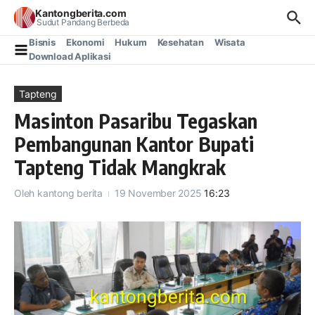
Lewati ke konten
Kantongberita.com
Sudut Pandang Berbeda
Bisnis
Ekonomi
Hukum
Kesehatan
Wisata
Download Aplikasi
Tapteng
Masinton Pasaribu Tegaskan
Pembangunan Kantor Bupati
Tapteng Tidak Mangkrak
Oleh
kantong berita
19 November 2025
16:23