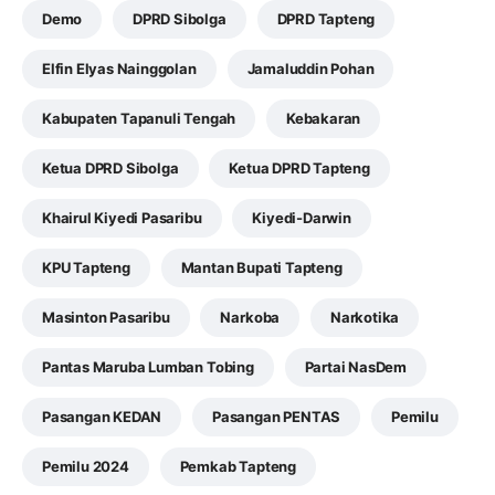
Demo
DPRD Sibolga
DPRD Tapteng
Elfin Elyas Nainggolan
Jamaluddin Pohan
Kabupaten Tapanuli Tengah
Kebakaran
Ketua DPRD Sibolga
Ketua DPRD Tapteng
Khairul Kiyedi Pasaribu
Kiyedi-Darwin
KPU Tapteng
Mantan Bupati Tapteng
Masinton Pasaribu
Narkoba
Narkotika
Pantas Maruba Lumban Tobing
Partai NasDem
Pasangan KEDAN
Pasangan PENTAS
Pemilu
Pemilu 2024
Pemkab Tapteng