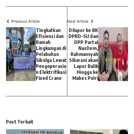
Previous Article
Next Article
Tingkatkan
Dilapor ke BK
Efisiensi dan
DPRD-SU dan
Ramah
DPP Partai
Lingkungan di
NasDem,
Pelabuhan
Rahmansyah
Sibolga Lewat
Sibarani akan
Pengoperasia
Lapor Balik
n Elektrifikasi
Hingga ke
Fixed Crane
Mabes Polri
Post Terkait