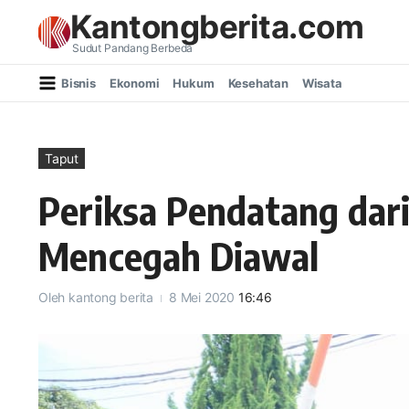
Lewati ke konten
Kantongberita.com
Sudut Pandang Berbeda
Bisnis
Ekonomi
Hukum
Kesehatan
Wisata
Taput
Periksa Pendatang dari
Mencegah Diawal
Oleh
kantong berita
8 Mei 2020
16:46