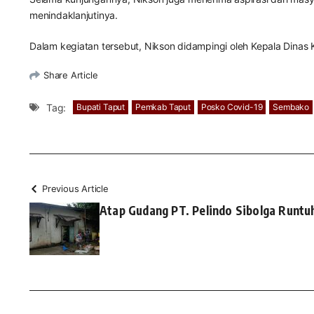
menindaklanjutinya.
Dalam kegiatan tersebut, Nikson didampingi oleh Kepala Dinas
Share Article
Tag:
Bupati Taput
Pemkab Taput
Posko Covid-19
Sembako
Previous Article
Atap Gudang PT. Pelindo Sibolga Runtu