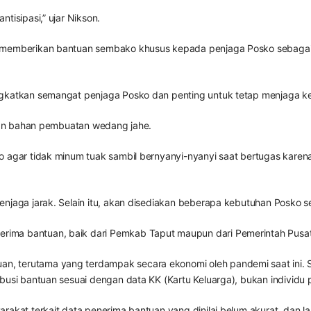
tisipasi,” ujar Nikson.
a memberikan bantuan sembako khusus kepada penjaga Posko sebagai
gkatkan semangat penjaga Posko dan penting untuk tetap menjaga kes
 dan bahan pembuatan wedang jahe.
o agar tidak minum tuak sambil bernyanyi-nyanyi saat bertugas karen
enjaga jarak. Selain itu, akan disediakan beberapa kebutuhan Posko s
ima bantuan, baik dari Pemkab Taput maupun dari Pemerintah Pusat,
, terutama yang terdampak secara ekonomi oleh pandemi saat ini. S
usi bantuan sesuai dengan data KK (Kartu Keluarga), bukan individu per
rakat terkait data penerima bantuan yang dinilai belum akurat, dan l