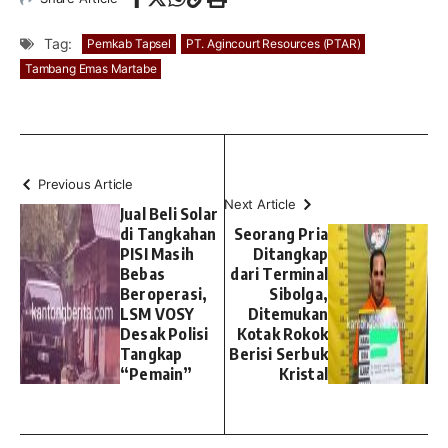
Tag:
Pemkab Tapsel
PT. Agincourt Resources (PTAR)
Tambang Emas Martabe
Previous Article
Next Article
Jual Beli Solar
di Tangkahan
Seorang Pria
PISI Masih
Ditangkap
Bebas
dari Terminal
Beroperasi,
Sibolga,
LSM VOSY
Ditemukan
Desak Polisi
Kotak Rokok
Tangkap
Berisi Serbuk
“Pemain”
Kristal