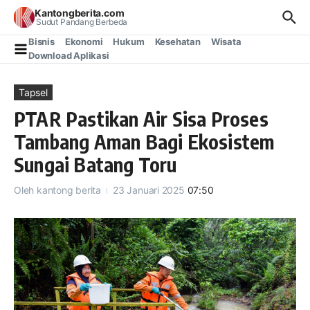
Lewati ke konten
Kantongberita.com
Sudut Pandang Berbeda
Bisnis
Ekonomi
Hukum
Kesehatan
Wisata
Download Aplikasi
Tapsel
PTAR Pastikan Air Sisa Proses
Tambang Aman Bagi Ekosistem
Sungai Batang Toru
Oleh
kantong berita
23 Januari 2025
07:50