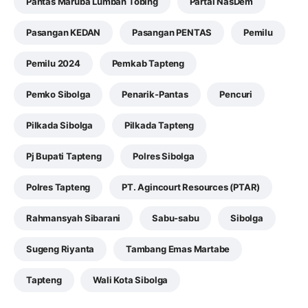
Pantas Maruba Lumban Tobing
Partai NasDem
Pasangan KEDAN
Pasangan PENTAS
Pemilu
Pemilu 2024
Pemkab Tapteng
Pemko Sibolga
Penarik-Pantas
Pencuri
Pilkada Sibolga
Pilkada Tapteng
Pj Bupati Tapteng
Polres Sibolga
Polres Tapteng
PT. Agincourt Resources (PTAR)
Rahmansyah Sibarani
Sabu-sabu
Sibolga
Sugeng Riyanta
Tambang Emas Martabe
Tapteng
Wali Kota Sibolga