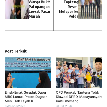
Warga Bukit
Tapteng
Patupangan
Resmi
Lewat Pasar
Melapor ke
Murah
Polda
Post Terkait
Emak-Emak Geruduk Dapur
OPD Pemkab Tapteng Tolak
MBG Lumut, Protes Dugaan
Diawasi DPRD, Madayansyah:
Menu Tak Layak K ...
Kalau memang ...
6 Agustus 2026
31 Juli 2026