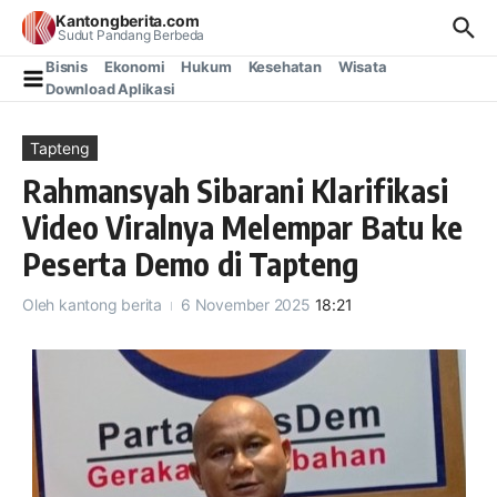
Lewati ke konten
Kantongberita.com
Sudut Pandang Berbeda
Bisnis
Ekonomi
Hukum
Kesehatan
Wisata
Download Aplikasi
Tapteng
Rahmansyah Sibarani Klarifikasi
Video Viralnya Melempar Batu ke
Peserta Demo di Tapteng
Oleh
kantong berita
6 November 2025
18:21