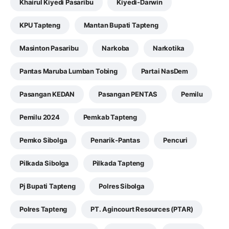
Khairul Kiyedi Pasaribu
Kiyedi-Darwin
KPU Tapteng
Mantan Bupati Tapteng
Masinton Pasaribu
Narkoba
Narkotika
Pantas Maruba Lumban Tobing
Partai NasDem
Pasangan KEDAN
Pasangan PENTAS
Pemilu
Pemilu 2024
Pemkab Tapteng
Pemko Sibolga
Penarik-Pantas
Pencuri
Pilkada Sibolga
Pilkada Tapteng
Pj Bupati Tapteng
Polres Sibolga
Polres Tapteng
PT. Agincourt Resources (PTAR)