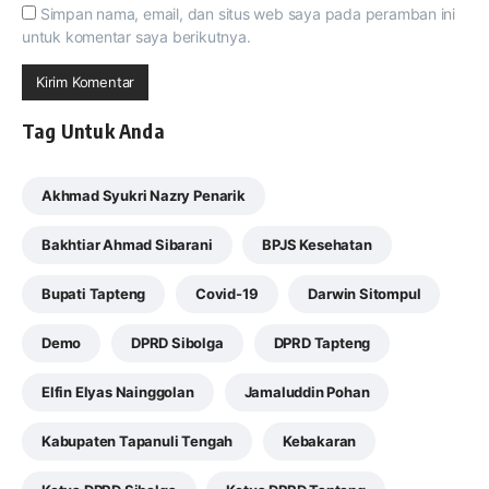
Simpan nama, email, dan situs web saya pada peramban ini
untuk komentar saya berikutnya.
Tag Untuk Anda
Akhmad Syukri Nazry Penarik
Bakhtiar Ahmad Sibarani
BPJS Kesehatan
Bupati Tapteng
Covid-19
Darwin Sitompul
Demo
DPRD Sibolga
DPRD Tapteng
Elfin Elyas Nainggolan
Jamaluddin Pohan
Kabupaten Tapanuli Tengah
Kebakaran