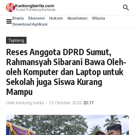
Lewati ke konten
Kantongberita.com
Sudut Pandang Berbeda
Bisnis
Ekonomi
Hukum
Kesehatan
Wisata
Download Aplikasi
Tapteng
Reses Anggota DPRD Sumut,
Rahmansyah Sibarani Bawa Oleh-
oleh Komputer dan Laptop untuk
Sekolah juga Siswa Kurang
Mampu
Oleh
kantong berita
13 Oktober 2025
20:17