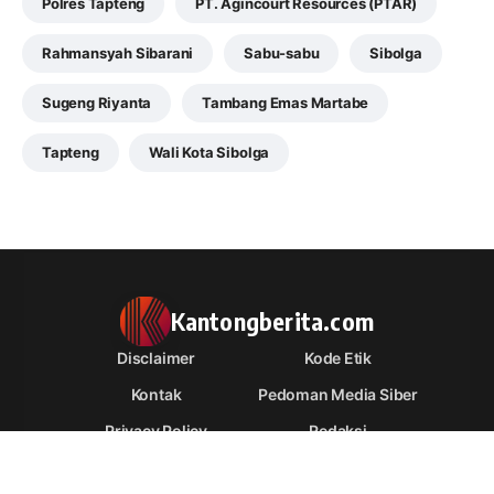
Polres Tapteng
PT. Agincourt Resources (PTAR)
Rahmansyah Sibarani
Sabu-sabu
Sibolga
Sugeng Riyanta
Tambang Emas Martabe
Tapteng
Wali Kota Sibolga
Kantongberita.com
Disclaimer
Kode Etik
Kontak
Pedoman Media Siber
Privacy Policy
Redaksi
Tentang Kami