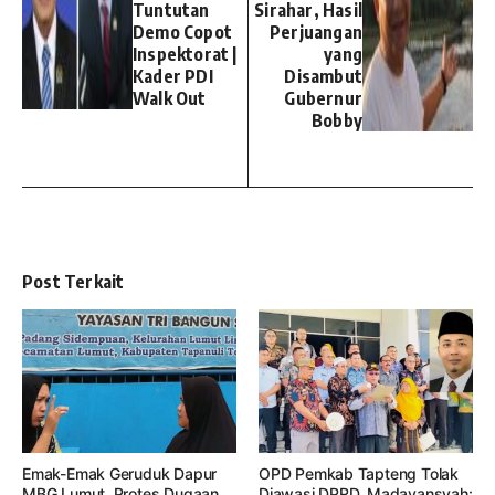
Tuntutan
Sirahar, Hasil
Demo Copot
Perjuangan
Inspektorat |
yang
Kader PDI
Disambut
Walk Out
Gubernur
Bobby
Post Terkait
Emak-Emak Geruduk Dapur
OPD Pemkab Tapteng Tolak
MBG Lumut, Protes Dugaan
Diawasi DPRD, Madayansyah: