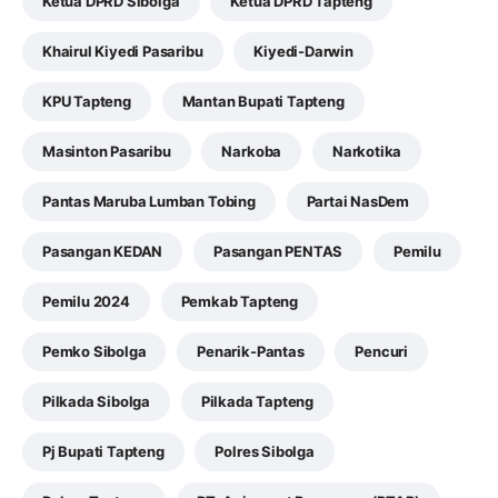
Ketua DPRD Sibolga
Ketua DPRD Tapteng
Khairul Kiyedi Pasaribu
Kiyedi-Darwin
KPU Tapteng
Mantan Bupati Tapteng
Masinton Pasaribu
Narkoba
Narkotika
Pantas Maruba Lumban Tobing
Partai NasDem
Pasangan KEDAN
Pasangan PENTAS
Pemilu
Pemilu 2024
Pemkab Tapteng
Pemko Sibolga
Penarik-Pantas
Pencuri
Pilkada Sibolga
Pilkada Tapteng
Pj Bupati Tapteng
Polres Sibolga