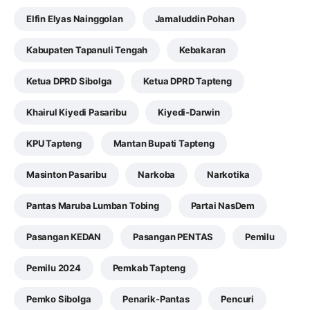
Elfin Elyas Nainggolan
Jamaluddin Pohan
Kabupaten Tapanuli Tengah
Kebakaran
Ketua DPRD Sibolga
Ketua DPRD Tapteng
Khairul Kiyedi Pasaribu
Kiyedi-Darwin
KPU Tapteng
Mantan Bupati Tapteng
Masinton Pasaribu
Narkoba
Narkotika
Pantas Maruba Lumban Tobing
Partai NasDem
Pasangan KEDAN
Pasangan PENTAS
Pemilu
Pemilu 2024
Pemkab Tapteng
Pemko Sibolga
Penarik-Pantas
Pencuri