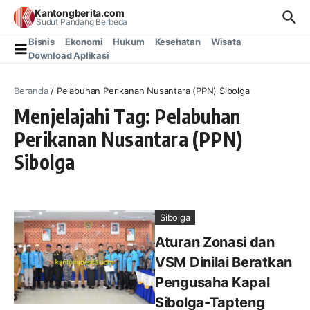
Lewati ke konten
Kantongberita.com
Sudut Pandang Berbeda
Bisnis
Ekonomi
Hukum
Kesehatan
Wisata
Download Aplikasi
Beranda
/
Pelabuhan Perikanan Nusantara (PPN) Sibolga
Menjelajahi Tag: Pelabuhan
Perikanan Nusantara (PPN)
Sibolga
Sibolga
Aturan Zonasi dan
VSM Dinilai Beratkan
Pengusaha Kapal
Sibolga-Tapteng