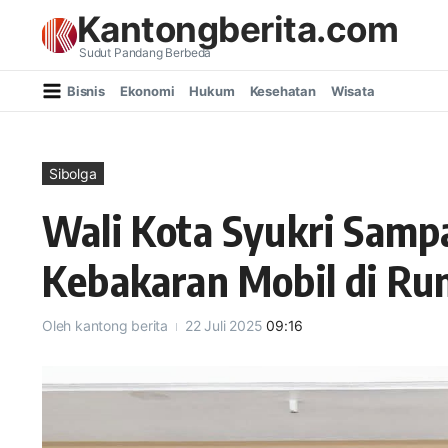
Lewati ke konten
Kantongberita.com
Sudut Pandang Berbeda
Bisnis
Ekonomi
Hukum
Kesehatan
Wisata
Sibolga
Wali Kota Syukri Samp
Kebakaran Mobil di R
Oleh
kantong berita
22 Juli 2025
09:16