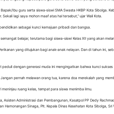
apak/Ibu guru serta siswa-siswi SMA Swasta HKBP Kota Sibolga. Keb
ekali lagi saya mohon maaf atas hal tersebut,” ujar Wali Kota.
endidikan sebagai kunci kemajuan pribadi dan bangsa.
 semangat belajar, terutama bagi siswa-siswi Kelas XII yang akan mela
rikanan yang ditujukan bagi anak-anak nelayan. Dan di tahun ini, seb
.
 peduli dengan generasi muda ini mengingatkan bahwa kunci sukses 
. Jangan pernah melawan orang tua, karena doa merekalah yang membu
 meninjau ruang kelas, tempat para siswa menimba ilmu.
olga, Asisten Administrasi dan Pembangunan, Kasatpol PP Dedy Rachma
man Hamonangan Sinaga, Plt. Kepala Dinas Kesehatan Kota Sibolga, Sr