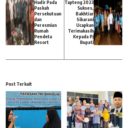
Hadir Pada
Tapteng 2023
Paskah
Sukses,
Persekutuan
Bakhtiar
dan
Sibarani
Peresmian
Ucapkan
Rumah
Terimakasih
Pendeta
Kepada Pj
Resort
Bupati
Post Terkait