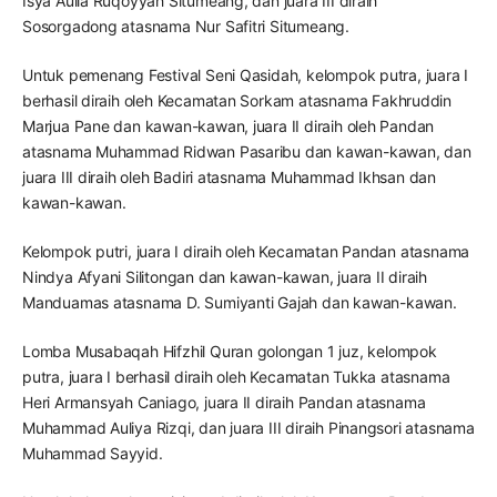
Isya Aulia Ruqoyyah Situmeang, dan juara III diraih
Sosorgadong atasnama Nur Safitri Situmeang.
Untuk pemenang Festival Seni Qasidah, kelompok putra, juara I
berhasil diraih oleh Kecamatan Sorkam atasnama Fakhruddin
Marjua Pane dan kawan-kawan, juara II diraih oleh Pandan
atasnama Muhammad Ridwan Pasaribu dan kawan-kawan, dan
juara III diraih oleh Badiri atasnama Muhammad Ikhsan dan
kawan-kawan.
Kelompok putri, juara I diraih oleh Kecamatan Pandan atasnama
Nindya Afyani Silitongan dan kawan-kawan, juara II diraih
Manduamas atasnama D. Sumiyanti Gajah dan kawan-kawan.
Lomba Musabaqah Hifzhil Quran golongan 1 juz, kelompok
putra, juara I berhasil diraih oleh Kecamatan Tukka atasnama
Heri Armansyah Caniago, juara II diraih Pandan atasnama
Muhammad Auliya Rizqi, dan juara III diraih Pinangsori atasnama
Muhammad Sayyid.