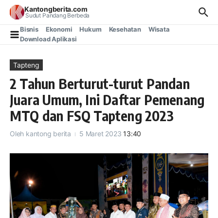
Lewati ke konten
Kantongberita.com
Sudut Pandang Berbeda
Bisnis
Ekonomi
Hukum
Kesehatan
Wisata
Download Aplikasi
Tapteng
2 Tahun Berturut-turut Pandan
Juara Umum, Ini Daftar Pemenang
MTQ dan FSQ Tapteng 2023
Oleh
kantong berita
5 Maret 2023
13:40