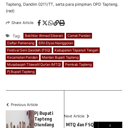
Tapteng, Dandim 0211/TT, serta para pimpinan OPD Tapteng.
(red)
Share Article
Tag:
Bakhtiar Ahmad Sibarani
Camat Pandan
Daftar Pemenang
Elfin Elyas Nainggolan
Festival Seni Qasidah (FSQ)
Kabupaten Tapanuli Tengah
Kecamatan Pandan
Mantan Bupati Tapteng
Musabaqah Tilawatil Qur’an (MTQ)
Pemkab Tapteng
Pj Bupati Tapteng
Previous Article
Pj Bupati
Next Article
Tapteng
Diundang
MTQ dan FSQ