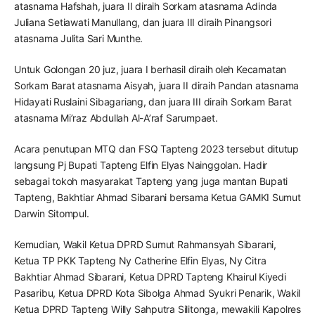
atasnama Hafshah, juara II diraih Sorkam atasnama Adinda
Juliana Setiawati Manullang, dan juara III diraih Pinangsori
atasnama Julita Sari Munthe.
Untuk Golongan 20 juz, juara I berhasil diraih oleh Kecamatan
Sorkam Barat atasnama Aisyah, juara II diraih Pandan atasnama
Hidayati Ruslaini Sibagariang, dan juara III diraih Sorkam Barat
atasnama Mi’raz Abdullah Al-A’raf Sarumpaet.
Acara penutupan MTQ dan FSQ Tapteng 2023 tersebut ditutup
langsung Pj Bupati Tapteng Elfin Elyas Nainggolan. Hadir
sebagai tokoh masyarakat Tapteng yang juga mantan Bupati
Tapteng, Bakhtiar Ahmad Sibarani bersama Ketua GAMKI Sumut
Darwin Sitompul.
Kemudian, Wakil Ketua DPRD Sumut Rahmansyah Sibarani,
Ketua TP PKK Tapteng Ny Catherine Elfin Elyas, Ny Citra
Bakhtiar Ahmad Sibarani, Ketua DPRD Tapteng Khairul Kiyedi
Pasaribu, Ketua DPRD Kota Sibolga Ahmad Syukri Penarik, Wakil
Ketua DPRD Tapteng Willy Sahputra Silitonga, mewakili Kapolres