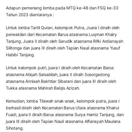
Adapun pemenang lomba pada MTQ ke-48 dan FSQ ke-33
Tahun 2023 diantaranya :
Untuk lomba Tartil Quran, kelompok Putra, Juara I diraih oleh
perwakilan dari Kecamatan Barus atasnama Luqman Khairy
Tanjung. Juara II diraih oleh Sarudik atasnama Rifki Ardiansyah
Silitonga dan juara III diraih oleh Tapian Nauli atasnama Yusuf
Habibi Tanjung.
Untuk kelompok putri, juara I diraih oleh Kecamatan Barus
atasnama Atiqah Salsabilah, juara II diraih Sosorgadong
atasnama Annisah Bakhtiar Sibarani dan juara III diraih oleh
Tukka atasnama Mahirah Balqis Azizah.
Kemudian, lomba Tilawah anak-anak, kelompok putra, juara I
berhasil diraih oleh Kecamatan Barus Utara atasnama Khairul
Fuadi, juara II diraih Barus atasnama Surya Hamiz Tanjung, dan
juara III diraih oleh Tapian Nauli atasnama Alfiansyah Maulana
Sihotang.