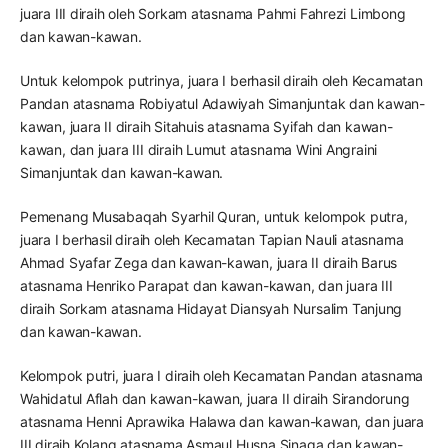
juara III diraih oleh Sorkam atasnama Pahmi Fahrezi Limbong
dan kawan-kawan.
Untuk kelompok putrinya, juara I berhasil diraih oleh Kecamatan
Pandan atasnama Robiyatul Adawiyah Simanjuntak dan kawan-
kawan, juara II diraih Sitahuis atasnama Syifah dan kawan-
kawan, dan juara III diraih Lumut atasnama Wini Angraini
Simanjuntak dan kawan-kawan.
Pemenang Musabaqah Syarhil Quran, untuk kelompok putra,
juara I berhasil diraih oleh Kecamatan Tapian Nauli atasnama
Ahmad Syafar Zega dan kawan-kawan, juara II diraih Barus
atasnama Henriko Parapat dan kawan-kawan, dan juara III
diraih Sorkam atasnama Hidayat Diansyah Nursalim Tanjung
dan kawan-kawan.
Kelompok putri, juara I diraih oleh Kecamatan Pandan atasnama
Wahidatul Aflah dan kawan-kawan, juara II diraih Sirandorung
atasnama Henni Aprawika Halawa dan kawan-kawan, dan juara
III diraih Kolang atasnama Asmaul Husna Sinaga dan kawan-