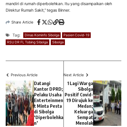
mandiri di rumah diperbolehkan. Itu yang disampaikan oleh
Direktur Rumah Sakit,” tegas Binner.
Share Article
Tag:
Dinas Kominfo Sibolga
Pasien Covid-19
RSU DR FL Tobing Sibolga
Sibolga
Previous Article
Next Article
Datangi
1 Lagi Warga
Kantor DPRD;
Sibolga
Pelaku Usaha
Positif Covid-
Enterteinmen
19 Dirujuk ke
t Minta Pesta
Medan;
di Sibolga
Keluarga
‘Diperbolehka
Sempat
n’
Menolak