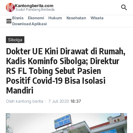
Lewati ke konten
Kantongberita.com
Sudut Pandang Berbeda
Bisnis
Ekonomi
Hukum
Kesehatan
Wisata
Download Aplikasi
Sibolga
Dokter UE Kini Dirawat di Rumah,
Kadis Kominfo Sibolga; Direktur
RS FL Tobing Sebut Pasien
Positif Covid-19 Bisa Isolasi
Mandiri
Oleh
kantong berita
7 Juli 2020
18:37