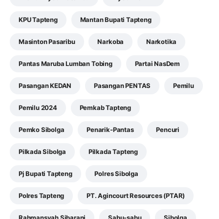
KPU Tapteng
Mantan Bupati Tapteng
Masinton Pasaribu
Narkoba
Narkotika
Pantas Maruba Lumban Tobing
Partai NasDem
Pasangan KEDAN
Pasangan PENTAS
Pemilu
Pemilu 2024
Pemkab Tapteng
Pemko Sibolga
Penarik-Pantas
Pencuri
Pilkada Sibolga
Pilkada Tapteng
Pj Bupati Tapteng
Polres Sibolga
Polres Tapteng
PT. Agincourt Resources (PTAR)
Rahmansyah Sibarani
Sabu-sabu
Sibolga