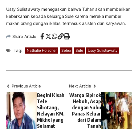
Ussy Sulistiawaty menegaskan bahwa Tuhan akan memberikan
keberkahan kepada keluarga Sule karena mereka memberi
makan orang dengan ikhlas, termasuk asisten dan karyawan.
Share Article
Tag:
Nathalie Holscher
Seleb
Sule
Ussy Sulistiawaty
Previous Article
Next Article
Begini Kisah
Warga Sipirok
Tele
Heboh, Asap
Sihotang,
dengan Suhu
Nelayan KM.
Panas Keluar
Mikhel yang
dari Dalam
Selamat
Tanah