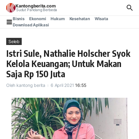
Lewati ke konten
Kantongberita.com
Sudut Pandang Berbeda
Bisnis
Ekonomi
Hukum
Kesehatan
Wisata
Download Aplikasi
Seleb
Istri Sule, Nathalie Holscher Syok
Kelola Keuangan; Untuk Makan
Saja Rp 150 Juta
Oleh
kantong berita
6 April 2021
16:55