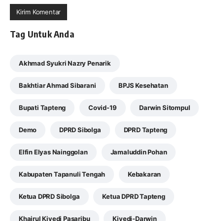
Tag Untuk Anda
Akhmad Syukri Nazry Penarik
Bakhtiar Ahmad Sibarani
BPJS Kesehatan
Bupati Tapteng
Covid-19
Darwin Sitompul
Demo
DPRD Sibolga
DPRD Tapteng
Elfin Elyas Nainggolan
Jamaluddin Pohan
Kabupaten Tapanuli Tengah
Kebakaran
Ketua DPRD Sibolga
Ketua DPRD Tapteng
Khairul Kiyedi Pasaribu
Kiyedi-Darwin