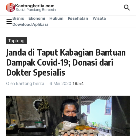
Lewati ke konten
Kantongberita.com
Sudut Pandang Berbeda
Bisnis
Ekonomi
Hukum
Kesehatan
Wisata
Download Aplikasi
Tapteng
Janda di Taput Kabagian Bantuan
Dampak Covid-19; Donasi dari
Dokter Spesialis
Oleh
kantong berita
6 Mei 2020
19:54