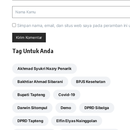
Simpan nama, email, dan situs web saya pada peramban ini 
Tag Untuk Anda
Akhmad Syukri Nazry Penarik
Bakhtiar Ahmad Sibarani
BPJS Kesehatan
Bupati Tapteng
Covid-19
Darwin Sitompul
Demo
DPRD Sibolga
DPRD Tapteng
Elfin Elyas Nainggolan