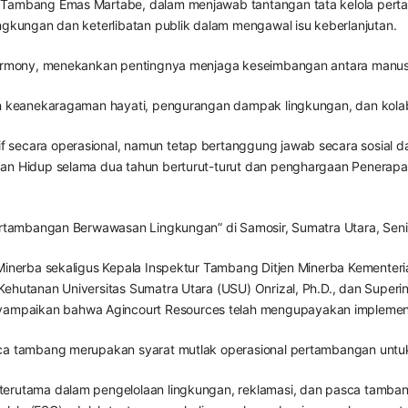
a Tambang Emas Martabe, dalam menjawab tantangan tata kelola pert
ngkungan dan keterlibatan publik dalam mengawal isu keberlanjutan.
Harmony, menekankan pentingnya menjaga keseimbangan antara manusia,
gan keanekaragaman hayati, pengurangan dampak lingkungan, dan kol
 secara operasional, namun tetap bertanggung jawab secara sosial d
gan Hidup selama dua tahun berturut-turut dan penghargaan Penerap
Pertambangan Berwawasan Lingkungan” di Samosir, Sumatra Utara, Seni
n Minerba sekaligus Kepala Inspektur Tambang Ditjen Minerba Kement
ehutanan Universitas Sumatra Utara (USU) Onrizal, Ph.D., dan Superi
mpaikan bahwa Agincourt Resources telah mengupayakan implementa
asca tambang merupakan syarat mutlak operasional pertambangan un
terutama dalam pengelolaan lingkungan, reklamasi, dan pasca tamba