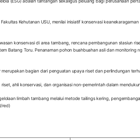
a kelola (ESG) adalah tantangan sekaligus peluang bagi perusahaan 
di Fakultas Kehutanan USU, menilai inisiatif konservasi keanekaragam
awasan konservasi di area tambang, rencana pembangunan stasiun rise
tem Batang Toru. Penanaman pohon buahbuahan asli dan monitoring 
tar merupakan bagian dari penguatan upaya riset dan perlindungan ter
a riset, ahli konservasi, dan organisasi non-pemerintah dalam menduku
elolaan limbah tambang melalui metode tailings kering, pengembangan 
l/red)