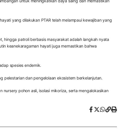
pertambangan untuk meningkatkan daya saing dan memastikan
an hayati yang dilakukan PTAR telah melampaui kewajiban yang
t, hingga patroli berbasis masyarakat adalah langkah nyata
rutin keanekaragaman hayati juga memastikan bahwa
hadap spesies endemik.
ng pelestarian dan pengelolaan ekosistem berkelanjutan.
nursery pohon asli, isolasi mikoriza, serta mengalokasikan