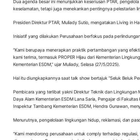
Dua agenda besar ini menunjukkan keseriusan PTAR, pengelol
keselamatan, tetapi juga menekankan pentingnya pelestarian li
Presiden Direktur PTAR, Muliady Sutio, mengatakan Living in 
Inisiatif yang dilakukan Perusahaan berfokus pada perlindun
“Kami berupaya menerapkan praktik pertambangan yang efektif
kami terima, termasuk PROPER Hijau dari Kementerian Lingkun
Kementerian ESDM,” ujar Muliady, Selasa (27/5/2025).
Hal itu diungkapkannya saat talk show bertajuk “Seluk Beluk 
Pembicara yang terlibat yakni Direktur Teknik dan Lingkunga
Daya Alam Kementerian ESDM Lana Saria, Pengajar di Fakultas K
Inspektur Tambang Kementerian ESDM, Hendra Gunawan, menya
Menurutnya, pengelolaan lingkungan hidup, reklamasi, dan p
“Kami mendorong perusahaan untuk comply terhadap regulasi, 