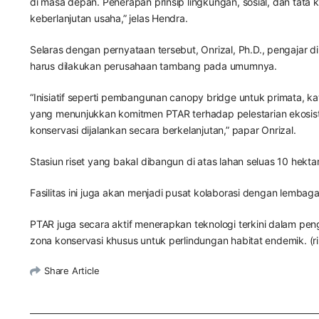
di masa depan. Penerapan prinsip lingkungan, sosial, dan tat
keberlanjutan usaha,” jelas Hendra.
Selaras dengan pernyataan tersebut, Onrizal, Ph.D., pengajar 
harus dilakukan perusahaan tambang pada umumnya.
“Inisiatif seperti pembangunan canopy bridge untuk primata, k
yang menunjukkan komitmen PTAR terhadap pelestarian ekosis
konservasi dijalankan secara berkelanjutan,” papar Onrizal.
Stasiun riset yang bakal dibangun di atas lahan seluas 10 hek
Fasilitas ini juga akan menjadi pusat kolaborasi dengan lembag
PTAR juga secara aktif menerapkan teknologi terkini dalam peng
zona konservasi khusus untuk perlindungan habitat endemik. (ri
Share Article