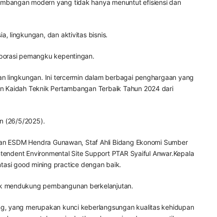
ambangan modern yang tidak hanya menuntut efisiensi dan
 lingkungan, dan aktivitas bisnis.
aborasi pemangku kepentingan.
an lingkungan. Ini tercermin dalam berbagai penghargaan yang
an Kaidah Teknik Pertambangan Terbaik Tahun 2024 dari
n (26/5/2025).
erian ESDM Hendra Gunawan, Staf Ahli Bidang Ekonomi Sumber
ntendent Environmental Site Support PTAR Syaiful Anwar.Kepala
si good mining practice dengan baik.
tuk mendukung pembangunan berkelanjutan.
ng, yang merupakan kunci keberlangsungan kualitas kehidupan