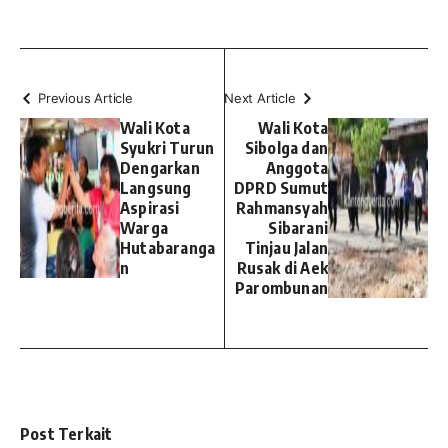
Previous Article
Next Article
Wali Kota
Wali Kota
Syukri Turun
Sibolga dan
Dengarkan
Anggota
Langsung
DPRD Sumut
Aspirasi
Rahmansyah
Warga
Sibarani
Hutabaranga
Tinjau Jalan
n
Rusak di Aek
Parombunan
Post Terkait