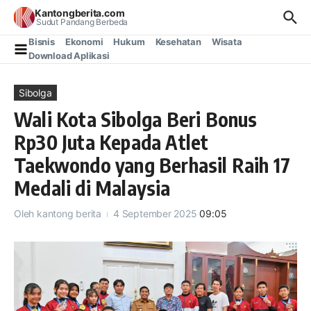
Lewati ke konten
Kantongberita.com
Sudut Pandang Berbeda
Bisnis
Ekonomi
Hukum
Kesehatan
Wisata
Download Aplikasi
Sibolga
Wali Kota Sibolga Beri Bonus
Rp30 Juta Kepada Atlet
Taekwondo yang Berhasil Raih 17
Medali di Malaysia
Oleh
kantong berita
4 September 2025
09:05