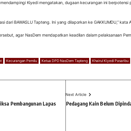
 mendampingi Kiyedi mengatakan, dugaan kecurangan ini berpotensi p
si dari BAWASLU Tapteng. Ini yang dilaporkan ke GAKKUMDU,” kata Au
sebut, agar NasDem mendapatkan keadilan dalam pelaksanaan Pemilu
t
Kecurangan Pemilu
Ketua DPD NasDem Tapteng
Khairul Kiyedi Pasaribu
Next Article
eriksa Pembangunan Lapas
Pedagang Kain Belum Dipindah