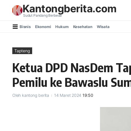
Lewati ke konten
Kantongberita.com
Sudut Pandang Berbeda
Bisnis
Ekonomi
Hukum
Kesehatan
Wisata
Tapteng
Ketua DPD NasDem Tap
Pemilu ke Bawaslu Su
Oleh
kantong berita
14 Maret 2024
19:50