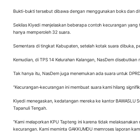
Bukti-bukti tersebut dibawa dengan menggunakan boks dan d
Sekilas Kiyedi menjelaskan beberapa contoh kecurangan yang te
hanya memperoleh 32 suara.
Sementara di tingkat Kabupaten, setelah kotak suara dibuka, 
Kemudian, di TPS 14 Kelurahan Kalangan, NasDem disebutkan m
Tak hanya itu, NasDem juga menemukan ada suara untuk DPRD tin
“Kecurangan-kecurangan ini membuat suara kami hilang signifika
Kiyedi menegaskan, kedatangan mereka ke kantor BAWASLU Sum
Tapanuli Tengah.
“Kami melaporkan KPU Tapteng ini karena tidak melaksanakan 
kecurangan. Kami meminta GAKKUMDU memroses laporan kami ini.