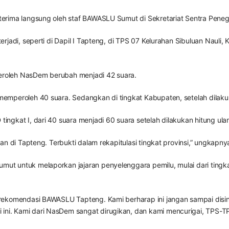
iterima langsung oleh staf BAWASLU Sumut di Sekretariat Sentra P
rjadi, seperti di Dapil I Tapteng, di TPS 07 Kelurahan Sibuluan Naul
peroleh NasDem berubah menjadi 42 suara.
emperoleh 40 suara. Sedangkan di tingkat Kabupaten, setelah dilaku
gkat I, dari 40 suara menjadi 60 suara setelah dilakukan hitung ula
n di Tapteng. Terbukti dalam rekapitulasi tingkat provinsi,” ungkapny
ut untuk melaporkan jajaran penyelenggara pemilu, mulai dari ting
rekomendasi BAWASLU Tapteng. Kami berharap ini jangan sampai disi
 Kami dari NasDem sangat dirugikan, dan kami mencurigai, TPS-TPS la