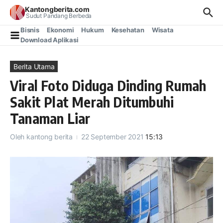
Lewati ke konten
Kantongberita.com
Sudut Pandang Berbeda
Bisnis
Ekonomi
Hukum
Kesehatan
Wisata
Download Aplikasi
Berita Utama
Viral Foto Diduga Dinding Rumah
Sakit Plat Merah Ditumbuhi
Tanaman Liar
Oleh
kantong berita
22 September 2021
15:13