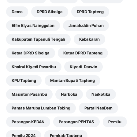
Demo
DPRD Sibolga
DPRD Tapteng
Elfin Elyas Nainggolan
Jamaluddin Pohan
Kabupaten Tapanuli Tengah
Kebakaran
Ketua DPRD Sibolga
Ketua DPRD Tapteng
Khairul Kiyedi Pasaribu
Kiyedi-Darwin
KPU Tapteng
Mantan Bupati Tapteng
Masinton Pasaribu
Narkoba
Narkotika
Pantas Maruba Lumban Tobing
Partai NasDem
Pasangan KEDAN
Pasangan PENTAS
Pemilu
Pemilu 2024
Pemkab Tapteng