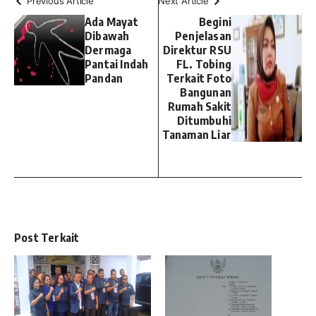
Previous Article
Next Article
Ada Mayat
Begini
Dibawah
Penjelasan
Dermaga
Direktur RSU
Pantai Indah
FL. Tobing
Pandan
Terkait Foto
Bangunan
Rumah Sakit
Ditumbuhi
Tanaman Liar
Post Terkait