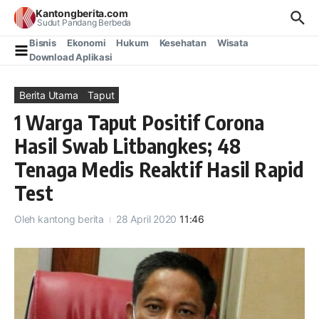
Lewati ke konten
Kantongberita.com
Sudut Pandang Berbeda
Bisnis
Ekonomi
Hukum
Kesehatan
Wisata
Download Aplikasi
Berita Utama
Taput
1 Warga Taput Positif Corona
Hasil Swab Litbangkes; 48
Tenaga Medis Reaktif Hasil Rapid
Test
Oleh
kantong berita
28 April 2020
11:46