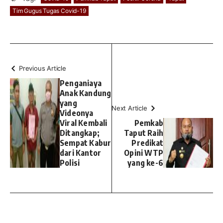
Tim Gugus Tugas Covid-19
Previous Article
Penganiaya
Anak Kandung
yang
Next Article
Videonya
Viral Kembali
Pemkab
Ditangkap;
Taput Raih
Sempat Kabur
Predikat
dari Kantor
Opini WTP
Polisi
yang ke-6