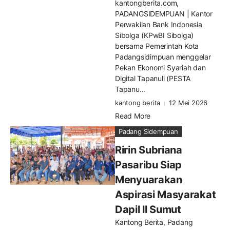
kantongberita.com,
PADANGSIDEMPUAN | Kantor
Perwakilan Bank Indonesia
Sibolga (KPwBI Sibolga)
bersama Pemerintah Kota
Padangsidimpuan menggelar
Pekan Ekonomi Syariah dan
Digital Tapanuli (PESTA
Tapanu...
kantong berita
12 Mei 2026
Read More
Padang Sidempuan
Ririn Subriana
Pasaribu Siap
Menyuarakan
Aspirasi Masyarakat
Dapil ll Sumut
Kantong Berita, Padang