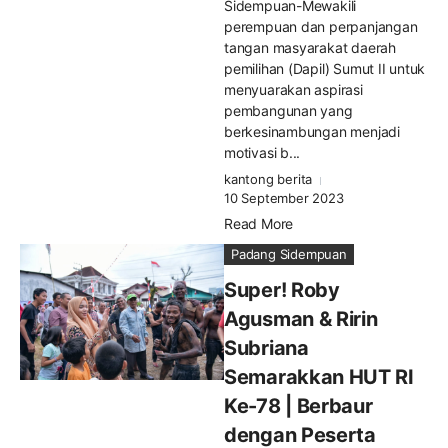
Sidempuan-Mewakili
perempuan dan perpanjangan
tangan masyarakat daerah
pemilihan (Dapil) Sumut II untuk
menyuarakan aspirasi
pembangunan yang
berkesinambungan menjadi
motivasi b...
kantong berita
10 September 2023
Read More
Padang Sidempuan
Super! Roby
Agusman & Ririn
Subriana
Semarakkan HUT RI
Ke-78 | Berbaur
dengan Peserta