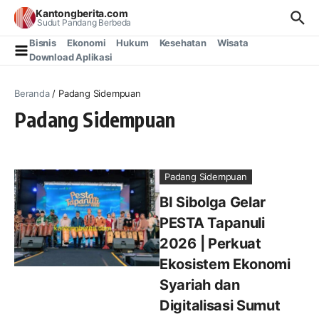
Lewati ke konten
Kantongberita.com
Sudut Pandang Berbeda
Bisnis
Ekonomi
Hukum
Kesehatan
Wisata
Download Aplikasi
Beranda
/
Padang Sidempuan
Padang Sidempuan
Padang Sidempuan
BI Sibolga Gelar
PESTA Tapanuli
2026 | Perkuat
Ekosistem Ekonomi
Syariah dan
Digitalisasi Sumut