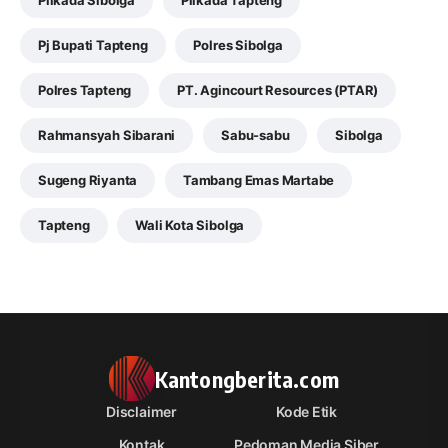
Pilkada Sibolga
Pilkada Tapteng
Pj Bupati Tapteng
Polres Sibolga
Polres Tapteng
PT. Agincourt Resources (PTAR)
Rahmansyah Sibarani
Sabu-sabu
Sibolga
Sugeng Riyanta
Tambang Emas Martabe
Tapteng
Wali Kota Sibolga
Kantongberita.com
Disclaimer
Kode Etik
Kontak
Pedoman Media Siber