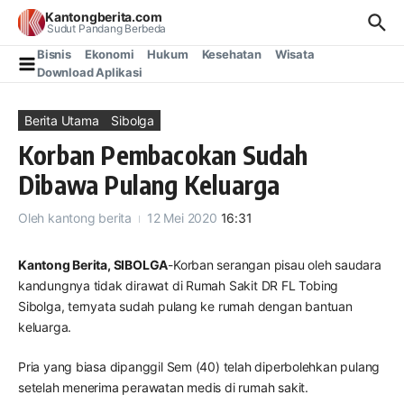
Lewati ke konten
Kantongberita.com
Sudut Pandang Berbeda
Bisnis
Ekonomi
Hukum
Kesehatan
Wisata
Download Aplikasi
Berita Utama
Sibolga
Korban Pembacokan Sudah
Dibawa Pulang Keluarga
Oleh
kantong berita
12 Mei 2020
16:31
Kantong Berita, SIBOLGA
-Korban serangan pisau oleh saudara
kandungnya tidak dirawat di Rumah Sakit DR FL Tobing
Sibolga, ternyata sudah pulang ke rumah dengan bantuan
keluarga.
Pria yang biasa dipanggil Sem (40) telah diperbolehkan pulang
setelah menerima perawatan medis di rumah sakit.