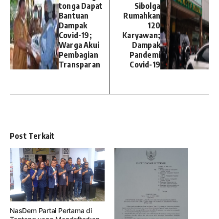
tonga Dapat
Sibolga
Bantuan
Rumahkan
Dampak
120
Covid-19;
Karyawan;
Warga Akui
Dampak
Pembagian
Pandemi
Transparan
Covid-19
Post Terkait
NasDem Partai Pertama di