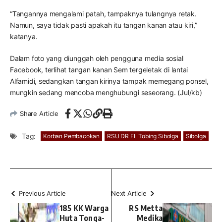
“Tangannya mengalami patah, tampaknya tulangnya retak.
Namun, saya tidak pasti apakah itu tangan kanan atau kiri,”
katanya.
Dalam foto yang diunggah oleh pengguna media sosial
Facebook, terlihat tangan kanan Sem tergeletak di lantai
Alfamidi, sedangkan tangan kirinya tampak memegang ponsel,
mungkin sedang mencoba menghubungi seseorang. (Jul/kb)
Share Article
Tag:
Korban Pembacokan
RSU DR FL Tobing Sibolga
Sibolga
Previous Article
Next Article
185 KK Warga
RS Metta
Huta Tonga-
Medika