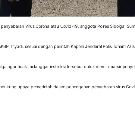
enyebaran Virus Corona atau Covid-19, anggota Polres Sibolga, Sum
 AKBP Triyadi, sesuai dengan perintah Kapolri Jenderal Polisi Idham Az
lga agar tidak melanggar instruksi tersebut untuk meminimalisir penye
s mendukung upaya pemerintah dalam pencegahan penyebaran virus Covi