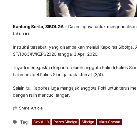
Kantong Berita, SIBOLGA
– Dalam upaya untuk mengendalikan p
tahun ini.
Instruksi tersebut, yang disampaikan melalui Kapolres Sibolga,
ST/1083/IV/KEP./2020 tanggal 3 April 2020.
Triyadi menegaskan kepada seluruh anggota Polri di Polres Sibo
halaman apel Polres Sibolga pada Jumat (3/4).
Selain itu, Kapolres juga mengajak anggota Polri untuk teru
dengan rajin mencuci tangan.
Share Article
Tag:
Covid-19
Polres Sibolga
Sibolga
Virus Corona