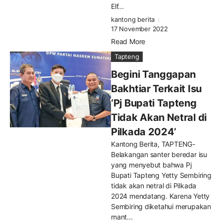
Elf...
kantong berita
17 November 2022
Read More
Tapteng
Begini Tanggapan
Bakhtiar Terkait Isu
‘Pj Bupati Tapteng
Tidak Akan Netral di
Pilkada 2024’
Kantong Berita, TAPTENG-
Belakangan santer beredar isu
yang menyebut bahwa Pj
Bupati Tapteng Yetty Sembiring
tidak akan netral di Pilkada
2024 mendatang. Karena Yetty
Sembiring diketahui merupakan
mant...