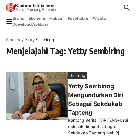
Lewati ke konten
Kantongberita.com
Sudut Pandang Berbeda
Bisnis
Ekonomi
Hukum
Kesehatan
Wisata
Download Aplikasi
Beranda
/
Yetty Sembiring
Menjelajahi Tag: Yetty Sembiring
Tapteng
Yetty Sembiring
Mengundurkan Diri
Sebagai Sekdakab
Tapteng
Kantong Berita, TAPTENG-Usai
didesak dicopot sebagai
Sekdakab Tapteng oleh Pj