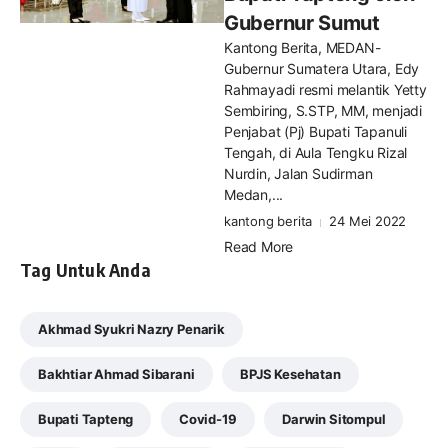
Gubernur Sumut
Kantong Berita, MEDAN-
Gubernur Sumatera Utara, Edy
Rahmayadi resmi melantik Yetty
Sembiring, S.STP, MM, menjadi
Penjabat (Pj) Bupati Tapanuli
Tengah, di Aula Tengku Rizal
Nurdin, Jalan Sudirman
Medan,...
kantong berita
24 Mei 2022
Read More
Tag Untuk Anda
Akhmad Syukri Nazry Penarik
Bakhtiar Ahmad Sibarani
BPJS Kesehatan
Bupati Tapteng
Covid-19
Darwin Sitompul