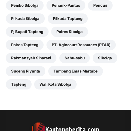
Pemko Sibolga
Penarik-Pantas
Pencuri
Pilkada Sibolga
Pilkada Tapteng
Pj Bupati Tapteng
Polres Sibolga
Polres Tapteng
PT. Agincourt Resources (PTAR)
Rahmansyah Sibarani
Sabu-sabu
Sibolga
Sugeng Riyanta
Tambang Emas Martabe
Tapteng
Wali Kota Sibolga
Kantongberita.com