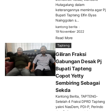
Hutagalung dalam
keterangannya meminta agar Pj
Bupati Tapteng Elfin Elyas
Nainggolan s...
kantong berita
19 November 2022
Read More
Tapteng
Giliran Fraksi
Gabungan Desak Pj
Bupati Tapteng
Copot Yetty
Sembiring Sebagai
Sekda
Kantong Berita, TAPTENG-
Setelah 4 Fraksi DPRD Tapteng
yakni NasDem, PDI-P, Perindo